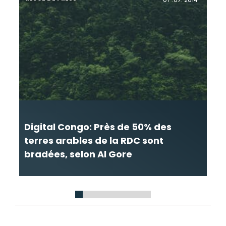
Digital Congo: Près de 50% des
L
terres arables de la RDC sont
a
bradées, selon Al Gore
s
1
2
3
4
5
6
7
8
9
10