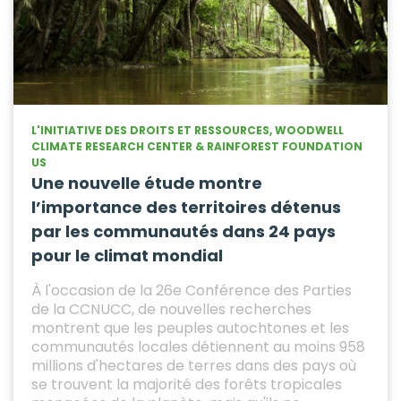
L'INITIATIVE DES DROITS ET RESSOURCES, WOODWELL
CLIMATE RESEARCH CENTER & RAINFOREST FOUNDATION
US
Une nouvelle étude montre
l’importance des territoires détenus
par les communautés dans 24 pays
pour le climat mondial
À l'occasion de la 26e Conférence des Parties
de la CCNUCC, de nouvelles recherches
montrent que les peuples autochtones et les
communautés locales détiennent au moins 958
millions d'hectares de terres dans des pays où
se trouvent la majorité des forêts tropicales