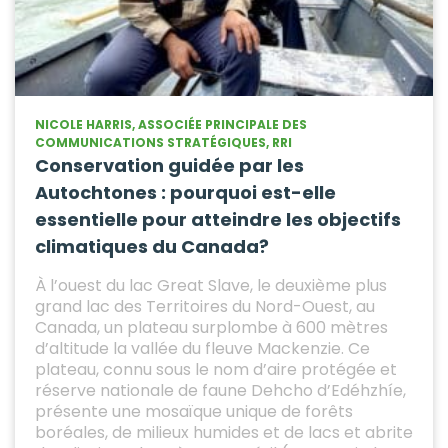
NICOLE HARRIS, ASSOCIÉE PRINCIPALE DES
COMMUNICATIONS STRATÉGIQUES, RRI
Conservation guidée par les
Autochtones : pourquoi est-elle
essentielle pour atteindre les objectifs
climatiques du Canada?
À l’ouest du lac Great Slave, le deuxième plus
grand lac des Territoires du Nord-Ouest, au
Canada, un plateau surplombe à 600 mètres
d’altitude la vallée du fleuve Mackenzie. Ce
plateau, connu sous le nom d’aire protégée et
réserve nationale de faune Dehcho d’Edéhzhíe,
présente une mosaïque unique de forêts
boréales, de milieux humides et de lacs et abrite