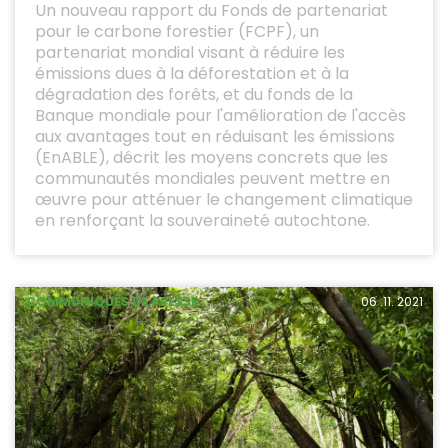
Un nouveau rapport du Fonds de partenariat
pour le carbone forestier (FCPF), un
partenariat mondial visant à réduire les
émissions dues à la déforestation et à la
dégradation des forêts, et du fonds de la
Banque mondiale pour l'amélioration de l'accès
aux avantages tout en réduisant les émissions
(EnABLE), décrit les moyens concrets que les
communautés mondiales peuvent mettre en
œuvre pour atténuer le changement climatique
en renforçant la souveraineté autochtone.
COMMUNIQUÉS DE PRESSE
06 .11. 2021