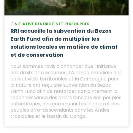
L'INITIATIVE DES DROITS ET RESSOURCES
RRI accueille la subvention du Bezos
Earth Fund afin de multiplier les
solutions locales en matière de climat
et de conservation
Nous sommes ravis d’annoncer que l’Initiative
des droits et ressources, l’Alliance mondiale des
collectivités territoriales et la Campagne pour
la nature ont reçu une subvention du Bezos
Earth Fund afin de renforcer conjointement la
reconnaissance des droits fonciers des peuples
autochtones, des communautés locales et des
peuples afro-descendants dans les Andes
tropicales et le bassin du Congo.