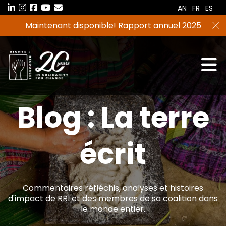
Aller
AN
FR
ES
au
Maintenant disponible! Rapport annuel 2025
contenu
Blog : La terre
écrit
Commentaires réfléchis, analyses et histoires
d'impact de RRI et des membres de sa coalition dans
le monde entier.