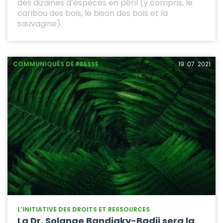
des dizaines d’espèces en péril (y compris, le
caribou des bois, le bison des bois et la
sauvagine).
COMMUNIQUÉS DE PRESSE
19 .07. 2021
L’INITIATIVE DES DROITS ET RESSOURCES
La Dr. Solange Bandiaky-Badji sera la