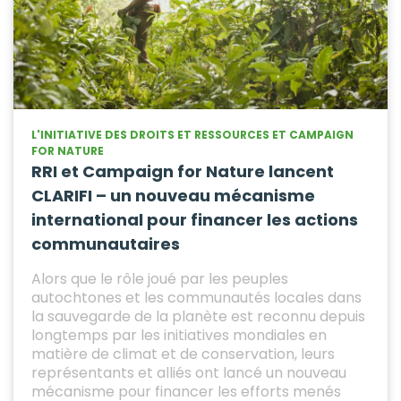
L'INITIATIVE DES DROITS ET RESSOURCES ET CAMPAIGN
FOR NATURE
RRI et Campaign for Nature lancent
CLARIFI – un nouveau mécanisme
international pour financer les actions
communautaires
Alors que le rôle joué par les peuples
autochtones et les communautés locales dans
la sauvegarde de la planète est reconnu depuis
longtemps par les initiatives mondiales en
matière de climat et de conservation, leurs
représentants et alliés ont lancé un nouveau
mécanisme pour financer les efforts menés