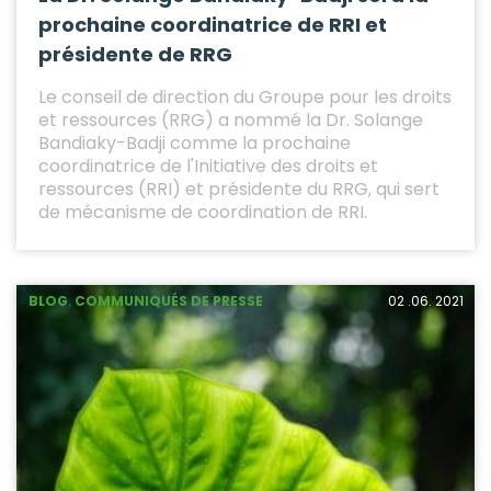
prochaine coordinatrice de RRI et
présidente de RRG
Le conseil de direction du Groupe pour les droits
et ressources (RRG) a nommé la Dr. Solange
Bandiaky-Badji comme la prochaine
coordinatrice de l'Initiative des droits et
ressources (RRI) et présidente du RRG, qui sert
de mécanisme de coordination de RRI.
BLOG
,
COMMUNIQUÉS DE PRESSE
02 .06. 2021