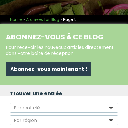
Home
»
Archives for Blog
»
Page 5
ABONNEZ-VOUS À CE BLOG
Pour recevoir les nouveaux articles directement
dans votre boîte de réception
Abonnez-vous maintenant !
Trouver une entrée