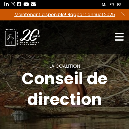
Aller
AN
FR
ES
au
Maintenant disponible! Rapport annuel 2025
contenu
LA COALITION
Conseil de
direction