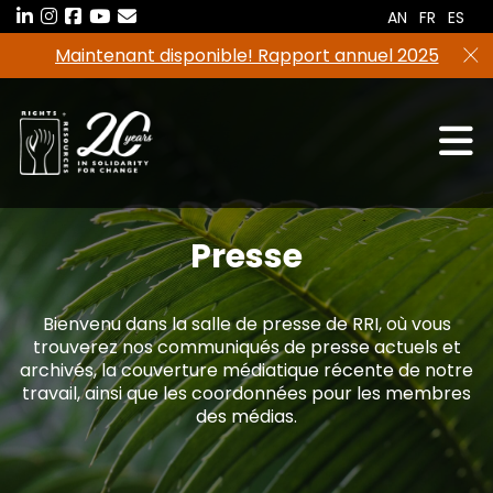
Aller
AN
FR
ES
au
Maintenant disponible! Rapport annuel 2025
contenu
Presse
Bienvenu dans la salle de presse de RRI, où vous
trouverez nos communiqués de presse actuels et
archivés, la couverture médiatique récente de notre
travail, ainsi que les coordonnées pour les membres
des médias.