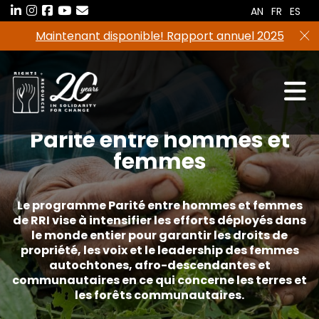
Aller
AN
FR
ES
au
Maintenant disponible! Rapport annuel 2025
contenu
Parité entre hommes et
femmes
Le programme Parité entre hommes et femmes
de RRI vise à intensifier les efforts déployés dans
le monde entier pour garantir les droits de
propriété, les voix et le leadership des femmes
autochtones, afro-descendantes et
communautaires en ce qui concerne les terres et
les forêts communautaires.