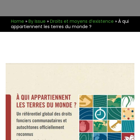
Home
»
By Issue
»
Droits et moyens d’existence
»
À qui
appartiennent les terres du monde ?