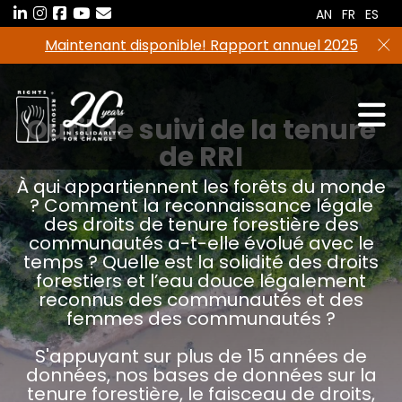
Aller
AN
FR
ES
au
Maintenant disponible! Rapport annuel 2025
contenu
Outil de suivi de la tenure
de RRI
À qui appartiennent les forêts du monde
? Comment la reconnaissance légale
des droits de tenure forestière des
communautés a-t-elle évolué avec le
temps ? Quelle est la solidité des droits
forestiers et l’eau douce légalement
reconnus des communautés et des
femmes des communautés ?
S'appuyant sur plus de 15 années de
données, nos bases de données sur la
tenure forestière, le faisceau de droits,