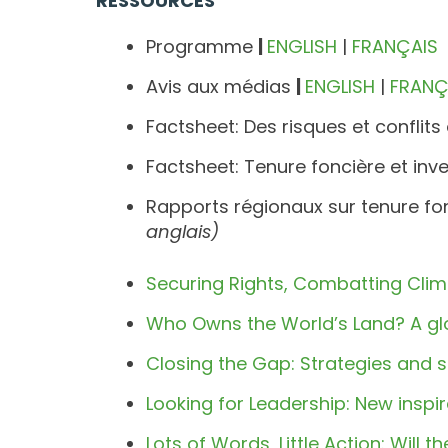
RESSOURCES
Programme
|
ENGLISH
|
FRANÇAIS
Avis aux médias
|
ENGLISH
|
FRANÇ
Factsheet: Des risques et conflits 
Factsheet: Tenure foncière et inv
Rapports régionaux sur tenure fon
anglais)
Securing Rights, Combatting Cli
Who Owns the World’s Land? A glo
Closing the Gap: Strategies and 
Looking for Leadership: New insp
Lots of Words, Little Action: Will 