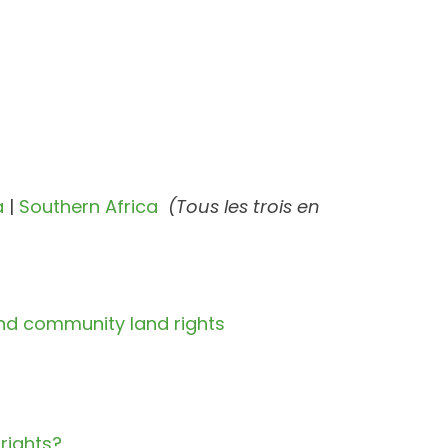
a
|
Southern Africa
(Tous les trois en
nd community land rights
 rights?