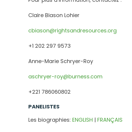
Claire Biason Lohier
cbiason@rightsandresources.org
+1 202 297 9573
Anne-Marie Schryer-Roy
aschryer-roy@burness.com
+221 786060802
PANELISTES
Les biographies:
ENGLISH
|
FRANÇAIS