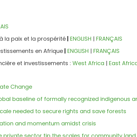
AIS
à la paix et la prospérité
|
ENGLISH
|
FRANÇAIS
estissements en Afrique
|
ENGLISH
|
FRANÇAIS
cière et investissements :
West Africa
|
East Afric
mate Change
bal baseline of formally recognized indigenous a
scale needed to secure rights and save forests
iration and momentum amidst crisis
the private sector tip the scales for community land