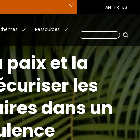
AN
FR
ES
 thèmes
Ressources
 paix et la
écuriser les
ires dans un
ulence