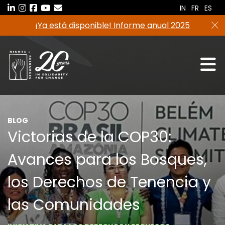
Saltar
IN
FR
ES
al
¡Ya está disponible! Informe anual 2025
contenido
BLOG
Victorias de la COP30:
Avances para los Bosques,
los Derechos de Tenencia y
las Comunidades