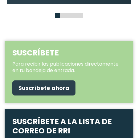
Dentro de la CMNUCC
1
2
3
4
5
6
SUSCRÍBETE
Para recibir las publicaciones directamente
en tu bandeja de entrada.
Suscríbete ahora
SUSCRÍBETE A LA LISTA DE
CORREO DE RRI