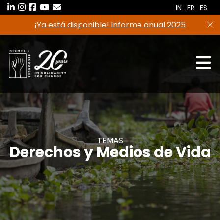
Saltar
IN
FR
ES
al
¡Ya está disponible! Informe anual 2025
contenido
TEMAS
Derechos y Medios de Vida