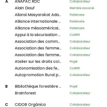
A
ANAPAC RDC
Collaborateur
Alain Diouf
Membre associé
Aliansi Masyarakat Adat Nusantara
Partenaire
Alliance internationale pour les forêts familiales
Partenaire
Alliance mésoaméricaine des peuples et des forêts
Partenaire
Appui à la sécurisation des droits fonciers des peuples autochtones pygmées avant, pendant et après les processus de réforme foncière et d’aménagement du territoire en République Démocratique du Congo
CLARIFI
Association des communautés Saamaka
Collaborateur
Association des femmes afro-colombiennes du nord de Cauca
Collaborateur
Association des femmes artisanes Embera
Collaborateur
Atelier sur les droits collectifs des communautés noires
Projet
Autonomisation des femmes pour s’occuper de leurs foyers dans le département des Plateaux
CLARIFI
Autopromotion Rural pour un Developpement Humain Durable
Collaborateur
B
Bibliothèque forestière communautaire
Projet
Brainforest
Collaborateur
C
CIDOB Orgánica
Collaborateur