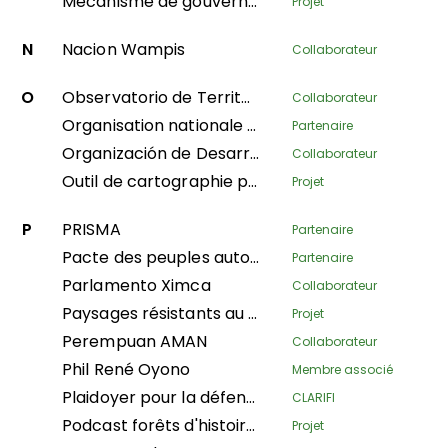
Mécanisme de gouvernance territoriale (MGT)
Projet
N
Nacion Wampis
Collaborateur
O
Observatorio de Territorios Étnicos y Campesinos
Collaborateur
Organisation nationale des femmes autochtones andines et amazoniennes du Pérou
Partenaire
Organización de Desarrollo Étnico Comunitario
Collaborateur
Outil de cartographie participative
Projet
P
PRISMA
Partenaire
Pacte des peuples autochtones d'Asie
Partenaire
Parlamento Ximca
Collaborateur
Paysages résistants au climat et amélioration des moyens de subsistance au Népal
Projet
Perempuan AMAN
Collaborateur
Phil René Oyono
Membre associé
Plaidoyer pour la défense des droits territoriaux des peuples et communautés indigènes dans le département de Putumayo
CLARIFI
Podcast forêts d'histoires
Projet