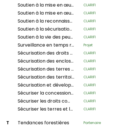
Soutien à la mise en œuvre de la loi sur les droits coutumiers sur les terres de 2022 en Sierra Leone
CLARIFI
Soutien à la mise en œuvre effective de la sylviculture communautaire CFCL GBANZA dans le sud de l'Ubangi (RDC) pour la conservation
CLARIFI
Soutien à la reconnaissance et à la sécurisation des droits fonciers des communautés face à l'expansion du parc national de Lomami (RDC)
CLARIFI
Soutien à la sécurisation et à la gestion durable des terres des peuples autochtones et des communautés locales en République du Congo (ASGEDUT-CLPA)
CLARIFI
Soutien à la vie des peuples autochtones et à la conservation de la nature
CLARIFI
Surveillance en temps réel
Projet
Sécurisation des droits fonciers des agro-pastoralistes en Karamoja
CLARIFI
Sécurisation des enclos des Chefs Traditionnels et Coutumiers (NSHENG et KINS)
CLARIFI
Sécurisation des terres communautaires pour des moyens de subsistance pastoraux durables dans le comté de Kajiado et le sous-comté de Narok Sud, Kenya
CLARIFI
Sécurisation des territoires des Peuples Indigènes et des Communautés Locales de Ngounié
CLARIFI
Sécurisation et développement des terres villageoises dans le territoire de Bikoro
CLARIFI
Sécuriser la concession forestière communautaire des communautés locales dans la province de Mai-Ndombe, territoire de Kiri, secteur de Pendjwa
CLARIFI
Sécuriser les droits communautaires et les terres pour la conservation de la biodiversité, la résilience climatique et l'amélioration des conditions de vie en République Centrafricaine
CLARIFI
Sécuriser les terres et les moyens de subsistance des PACI dans un contexte de compétition foncière.
CLARIFI
T
Tendances forestières
Partenaire