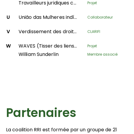
Travailleurs juridiques communautaires sur le terrain
Projet
U
União das Mulheres indígenas da Amazônia Brasileira
Collaborateur
V
Verdissement des droits fonciers des communautés forestières en République Gabonaise
CLARIFI
W
WAVES (Tisser des liens de leadership pour l'égalité des sexes)
Projet
William Sunderlin
Membre associé
Partenaires
La coalition RRI est formée par un groupe de 21