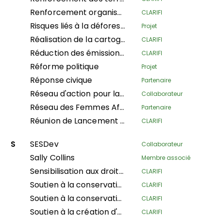
Renforcement organisationnel de la Confederación Nacional de Mujeres Indígenas de Bolivia (CNAMIB) - Phase II
CLARIFI
Risques liés à la déforestation illégale et au commerce associé (IDAT)
Projet
Réalisation de la cartographie communautaire des terres et territoires des populations autochtones au Gabon
CLARIFI
Réduction des émissions de CO2 et sécurisation des terres communautaires dans les régions des Plateaux et de la Bouenza
CLARIFI
Réforme politique
Projet
Réponse civique
Partenaire
Réseau d'action pour la propriété collective
Collaborateur
Réseau des Femmes Africaines pour la Gestion Communautaire des Forêts
Partenaire
Réunion de Lancement du Fonds Home Planet : Sécurisation des droits fonciers des pasteurs en Afrique de l’Est : une solution fondée sur la nature pour la conservation, l’atténuation du changement climatique et la promotion de moyens de subsistance durables.
CLARIFI
S
SESDev
Collaborateur
Sally Collins
Membre associé
Sensibilisation aux droits fonciers coutumiers des communautés, cartographie et sécurisation des terres dans les communautés indigènes pour une gestion durable des terres
CLARIFI
Soutien à la conservation de la biodiversité du Domaine de Chasse Mangaï et de la Réserve des Hippopotames (DCRHM) grâce à des solutions basées sur les droits de l'homme
CLARIFI
Soutien à la conservation et à la biodiversité de la zone de chasse Mangai et de la réserve d'hippopotames (DCRHM) à travers des solutions basées sur les droits de l'homme
CLARIFI
Soutien à la création d'aires protégées indigènes et communautaires dans les paysages du triangle de Bomassa des UFA KABO (Sangha) et MBOUKOU-EBOUHOLE (Likouala)
CLARIFI