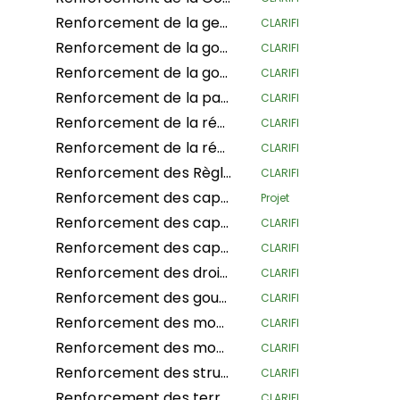
Renforcement de la gestion territoriale et environnementale des Quilombolas dans le Cerrado et la Forêt Atlantique
CLARIFI
Renforcement de la gouvernance de l'Alliance Mondiale des Communautés Territoriales
CLARIFI
Renforcement de la gouvernance territoriale avec une approche de genre, à travers la stratégie « Conserver par l’utilisation », pour améliorer les conditions de vie dignes et la survie des conseils communautaires dans le département de Guaviare
CLARIFI
Renforcement de la participation des femmes dans les espaces de prise de décision, la vie organisationnelle des peuples et le développement d'actions pour faire face au changement climatique
CLARIFI
Renforcement de la résilience des moyens de subsistance des pasteurs et de la gouvernance des paysages dans le nord de la Tanzanie
CLARIFI
Renforcement de la résilience des pasteurs grâce à la gestion intégrée des ressources naturelles dans le nord du Kenya
CLARIFI
Renforcement des Règlements Internes pour l’Autogouvernance de 5 Conseils Communautaires dans le département de Guaviare et 1 dans le département de Cauca
CLARIFI
Renforcement des capacités
Projet
Renforcement des capacités et des connaissances au sein des organisations des peuples autochtones en Colombie pour une participation efficace dans le processus de consentement préalable libre, informé et éclairé (CPLIE) pour réguler les mécanismes REDD+
CLARIFI
Renforcement des capacités organisationnelles des peuples autochtones et de la visibilité communautaire pour consolider les bases de revendication de leurs droits traditionnels
CLARIFI
Renforcement des droits des IPLC mésoaméricains à travers la gouvernance et la gestion de leurs territoires
CLARIFI
Renforcement des gouvernements territoriaux autonomes de l'Amazonie péruvienne du nord dans leur gouvernance, gestion et défense territoriale
CLARIFI
Renforcement des moyens de subsistance dans les provinces des Pygmées indigènes en sécurisant leurs droits fonciers dans la province du Nord Kivu
CLARIFI
Renforcement des moyens de subsistance des femmes autochtones andines-amazoniennes pour la conservation de la biodiversité et la souveraineté alimentaire dans la région centrale du Pérou
CLARIFI
Renforcement des structures de gouvernance traditionnelle dans les territoires indigènes de la côte caribéenne du Costa Rica
CLARIFI
Renforcement des terres communautaires et des territoires et protection des ressources du peuple Garífuna du Honduras
CLARIFI