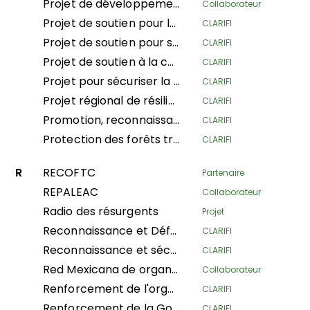
Projet de développement des populations autochtones de Chepkitale
Collaborateur
Projet de soutien pour la sécurisation et la conservation de la gestion durable des forêts et des terres par les communautés locales, et plus spécifiquement les femmes du village Ifomi Lokokoloko dans la province de l’Équateur, RDC
CLARIFI
Projet de soutien pour sécuriser 27 000 hectares de la forêt IYEMBE MOKE PA
CLARIFI
Projet de soutien à la contribution des femmes locales et autochtones dans la lutte contre le changement climatique dans les provinces de l'Équateur, Maindombe, Kongo Central, Kwilu et Mongala en République Démocratique du Congo
CLARIFI
Projet pour sécuriser la tenure et les espaces traditionnels terrestres et forestiers des Peuples Autochtones Pygmées et des Communautés Locales dans les provinces du Sud-Ubangi et du Mai-Ndombe, en vue de la conservation et de la préservation des forêts, par la vulgarisation et la mise en œuvre de la loi sur la promotion et la protection des droits des Peuples Autochtones Pygmées en RDC
CLARIFI
Projet régional de résilience des pâturages et du pastoralisme
CLARIFI
Promotion, reconnaissance et sécurisation des APAC, conservation communautaire et autres mesures de conservation efficaces en RDC
CLARIFI
Protection des forêts tropicales du bassin du Congo en soutenant les communautés dépendantes des forêts pour améliorer leurs moyens de subsistance
CLARIFI
R
RECOFTC
Partenaire
REPALEAC
Collaborateur
Radio des résurgents
Projet
Reconnaissance et Défense des Territoires Indigènes Hautement Vulnérables
CLARIFI
Reconnaissance et sécurisation de la gouvernance et de la gestion traditionnelle des zones conservées par les peuples autochtones et les communautés locales (Phase I)
CLARIFI
Red Mexicana de organizaciones campesinas forestales
Collaborateur
Renforcement de l'organisation, de la gouvernance et de la gestion territoriale des organisations et nationalités de la région amazonienne de l'Équateur
CLARIFI
Renforcement de la Gouvernance de l'Alliance Mondiale des Communautés Territoriales
CLARIFI