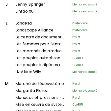
J
Jenny Springer
Membre associé
Jintao Xu
Membre associé
L
Landesa
Partenaire
Landscape Alliance
Partenaire
Le centre de documentation du PCN
Projet
Les femmes pour l'entreprise et la résilience : Transformer les chaînes de valeur de la pisciculture et de la forêt au Népal
Projet
Les marchés de producteurs, une stratégie communautaire pour la sécurité et la souveraineté alimentaires à Alta Verapaz
Projet
Les peuples autochtones restaurent les écosystèmes andins pour le Bien Vivre
CLARIFI
Les peuples indigènes récupérant les écosystèmes andins pour le bien-vivre
CLARIFI
Liz Alden Wily
Membre associé
M
Marché de l'écosystème
Projet
Margarita Florez
Membre associé
Menaces et pressions - surveillance de la dégradation de l'environnement dans les zones protégées
Projet
Mise en œuvre de systèmes productifs pour la conservation de l'environnement, la sécurité alimentaire et l'autonomie économique des femmes dans la municipalité de Buenos Aires, Nord du Cauca
CLARIFI