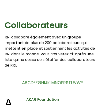
Collaborateurs
RRI collabore également avec un groupe
important de plus de 200 collaborateurs qui
mettent en place et soutiennent les activités de
RRI dans le monde. Vous trouverez ci-après une
liste qui ne cesse de s’étoffer des collaborateurs
de RRI.
A
B
C
D
E
F
G
H
I
J
K
L
M
N
O
P
R
S
T
U
V
W
Y
A
AKAR Foundation