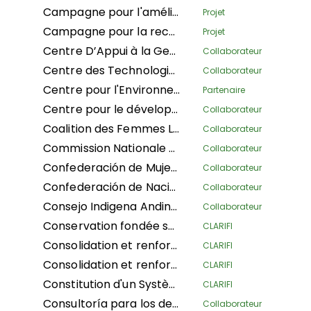
Campagne pour l'amélioration des conditions de vie et la reconnaissance du droit coutumier et de la gouvernance tribale des peuples autochtones dans tous les secteurs au sein du cadre national
Projet
Campagne pour la reconnaissance juridique des peuples autochtones et pygmées en RDC aux niveaux local, national et international
Projet
Centre D’Appui à la Gestion Durable des Fôrets Tropicales
Collaborateur
Centre des Technologies Innovatrices et le Développement Durable
Collaborateur
Centre pour l'Environnement et le Développement
Partenaire
Centre pour le développement ethnique
Collaborateur
Coalition des Femmes Leaders pour l’Environnement et le Développement Durable
Collaborateur
Commission Nationale des Territoires Autochtones
Collaborateur
Confederación de Mujeres Indígenas de Bolivia LA
Collaborateur
Confederación de Nacionalidades Indígenas de la Amazonía Ecuatoriana
Collaborateur
Consejo Indigena Andino del Peru
Collaborateur
Conservation fondée sur les droits avec reconnaissance des institutions coutumières et de la gouvernance traditionnelle
CLARIFI
Consolidation et renforcement de la défense territoriale des peuples autochtones : assainissement juridique et physique et mise en œuvre de modules d'alerte précoce dans les communautés autochtones de l'Amazonie péruvienne
CLARIFI
Consolidation et renforcement de la défense territoriale des peuples indigènes : assainissement physique et juridique et mise en œuvre de modules d'alerte précoce dans les communautés natives de l'Amazonie péruvienne
CLARIFI
Constitution d'un Système d'aires protégées communautaires avec une approche des peuples afro-descendants (Phase I) des communautés noires dans quatre conseils communautaires : Femmes afro-descendantes de Patía California et Despertad Patíanos dans le département de Cauca ; Martin Luther King dans le département de Guaviare ; et Palenque Bacatá dans le département de Cundinamarca
CLARIFI
Consultoría para los derechos humanos y el desplazamiento
Collaborateur