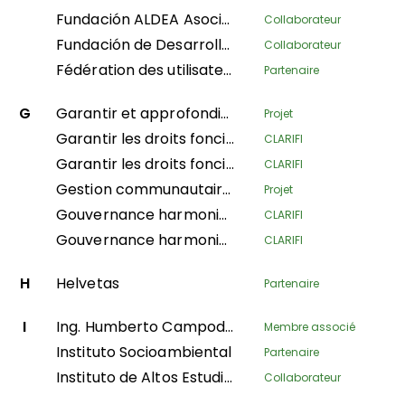
Fundación ALDEA Asociación Latinoamericana para el Desarrollo Alternativo
Collaborateur
Fundación de Desarrollo Social Afroecuatoriana AZUCAR
Collaborateur
Fédération des utilisateurs des forêts communautaires du Népal
Partenaire
G
Garantir et approfondir les droits forestiers des communautés au Népal par le biais de l'administration locale et d'actions locales coordonnées
Projet
Garantir les droits fonciers des communautés locales et des populations autochtones dans le processus de création de la zone protégée de Messok-Dja par le biais de la cartographie participative
CLARIFI
Garantir les droits fonciers et forestiers des communautés locales pour accroître leur résilience face au changement climatique
CLARIFI
Gestion communautaire des incendies
Projet
Gouvernance harmonieuse des territoires autochtones amazoniens, en protection de l'équilibre spirituel du territoire et des systèmes de vie autochtones, poursuivant la mise en œuvre de la deuxième phase du décret-loi 632 de 2018
CLARIFI
Gouvernance harmonieuse des territoires indigènes amazoniens pour la protection de l'équilibre spirituel des ressources naturelles et des modes de vie ethniques ; mise en œuvre de la deuxième phase du décret-loi 632 de 2018
CLARIFI
H
Helvetas
Partenaire
I
Ing. Humberto Campodonico Sanchez
Membre associé
Instituto Socioambiental
Partenaire
Instituto de Altos Estudios Nacionales
Collaborateur