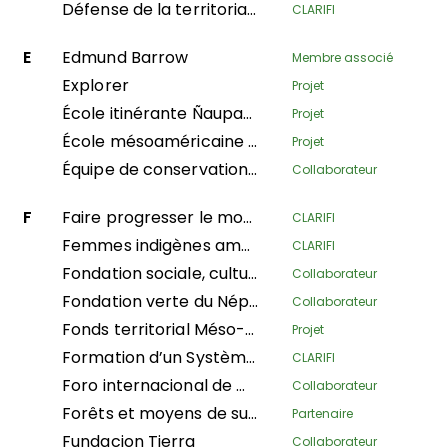
Défense de la territorialité et de l'autonomie des Wampis face à la crise extractiviste au Pérou
CLARIFI
E
Edmund Barrow
Membre associé
Explorer
Projet
École itinérante Ñaupaqta Tapuway
Projet
École mésoaméricaine de leadership
Projet
Équipe de conservation d'Amazon
Collaborateur
F
Faire progresser le mouvement des femmes indigènes en Asie en renforçant le leadership collectif et l’autonomie
CLARIFI
Femmes indigènes amazoniennes protégeant les forêts et les connaissances traditionnelles pour la gouvernance territoriale
CLARIFI
Fondation sociale, culturelle et éducative Azúcar
Collaborateur
Fondation verte du Népal
Collaborateur
Fonds territorial Méso-Américain
Projet
Formation d’un Système de Zones Protégées (Phase I) des Communautés Noires dans quatre Conseils Communautaires : Nelson Mandela et Diego Luis Córdoba – COCODILUCO dans le département de Guaviare ; et Villa del Río et Las Acacias dans le département de Putumayo
CLARIFI
Foro internacional de mujeres indígenas
Collaborateur
Forêts et moyens de subsistance : Évaluation, recherche et engagement
Partenaire
Fundacion Tierra
Collaborateur