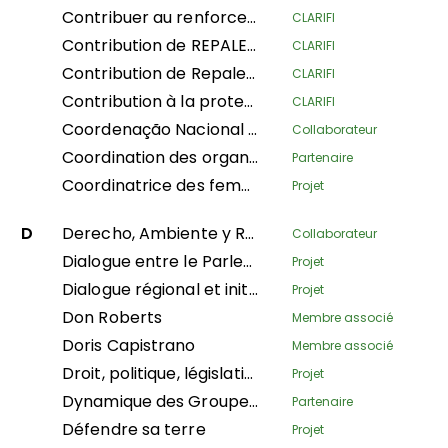
Contribuer au renforcement de la reconnaissance et de la protection des territoires ancestraux d'une perspective autochtone et de la souveraineté alimentaire des femmes autochtones amazoniennes
CLARIFI
Contribution de REPALEAC au suivi et à l'évaluation des activités dans le cadre du partenariat pour les peuples, la nature et le climat
CLARIFI
Contribution de Repaleac à la mise en œuvre du projet Alliance Shandia pour les peuples, la nature et le climat dans le bassin du Congo
CLARIFI
Contribution à la protection des forêts tropicales humides du bassin du Congo grâce à la sécurité juridique des terres ancestrales des communautés dépendantes des forêts en République Démocratique du Congo
CLARIFI
Coordenação Nacional de Articulação das Comunidades Negras Rurais Quilombolas
Collaborateur
Coordination des organisations autochtones du bassin amazonien
Partenaire
Coordinatrice des femmes leaders territoriales de Méso-Amérique de l'AMPB
Projet
D
Derecho, Ambiente y Recursos Naturales
Collaborateur
Dialogue entre le Parlement et le gouvernement sur la gouvernance foncière
Projet
Dialogue régional et initiative de recherche sur la gouvernance territoriale
Projet
Don Roberts
Membre associé
Doris Capistrano
Membre associé
Droit, politique, législation et contentieux
Projet
Dynamique des Groupes des Peuples Autochtones
Partenaire
Défendre sa terre
Projet