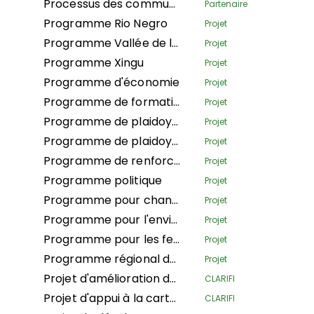
Processus des communautés noires
Partenaire
Programme Rio Negro
Projet
Programme Vallée de la Ribeira
Projet
Programme Xingu
Projet
Programme d'économie
Projet
Programme de formation à la voix autochtone
Projet
Programme de plaidoyer mondial
Projet
Programme de plaidoyer politique de la Campagne des droits humains (HRCPA)
Projet
Programme de renforcement des organisations et du mouvement (OSMB)
Projet
Programme politique
Projet
Programme pour changement climatique
Projet
Programme pour l'environnement
Projet
Programme pour les femmes autochtones
Projet
Programme régional de renforcement des capacités
Projet
Projet d'amélioration des moyens de subsistance, des connaissances et du plaidoyer des éleveurs
CLARIFI
Projet d'appui à la cartographie et à la sécurisation des droits fonciers de la communauté autochtone Ngbanaza dans le Sud-Ubangi (RDC)
CLARIFI