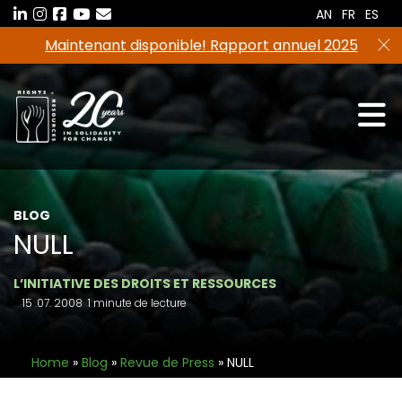
Aller
AN
FR
ES
au
Maintenant disponible! Rapport annuel 2025
contenu
BLOG
NULL
L’INITIATIVE DES DROITS ET RESSOURCES
15 .07. 2008
1 minute de lecture
Home
»
Blog
»
Revue de Press
»
NULL