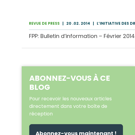
REVUE DE PRESS
|
20 .02. 2014
|
L’INITIATIVE DES D
FPP: Bulletin d’information – Février 2014
ABONNEZ-VOUS À CE
BLOG
Pour recevoir les nouveaux articles
directement dans votre boîte de
réception
Abonnez-vous maintenant !