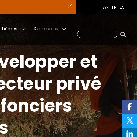
AN
FR
ES
 thèmes
Ressources
velopper et
ecteur privé
 fonciers
s