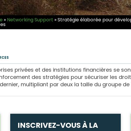
ve
»
Networking Support
»
Stratégie élaborée pour dévelop
res
URCES
ses privées et des institutions financières se so
renforcement des stratégies pour sécuriser les dro
rnier, multipliant par deux la taille du groupe de tr
INSCRIVEZ-VOUS À LA