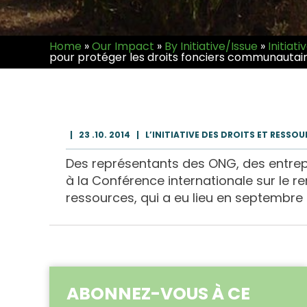
Home
»
Our Impact
»
By Initiative/Issue
»
Initiati
pour protéger les droits fonciers communautai
|
23 .10. 2014
|
L’INITIATIVE DES DROITS ET RESSO
Des représentants des ONG, des entrepri
à la Conférence internationale sur le 
ressources, qui a eu lieu en septembre de
ABONNEZ-VOUS À CE