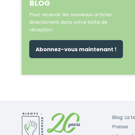
BLOG
Pour recevoir les nouveaux articles
directement dans votre boîte de
réception
Abonnez-vous maintenant !
Blog: La t
Presse