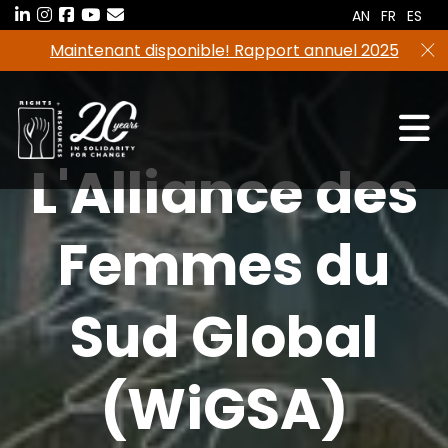
Aller
AN
FR
ES
au
Maintenant disponible! Rapport annuel 2025
contenu
L'Alliance des
Femmes du
Sud Global
(WiGSA)