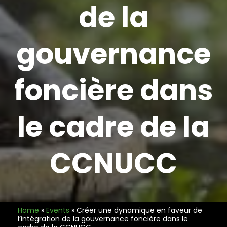
de la
gouvernance
foncière dans
le cadre de la
CCNUCC
Home
»
Events
»
Créer une dynamique en faveur de
l’intégration de la gouvernance foncière dans le