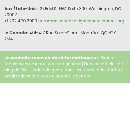
Aux États-Unis :
2715 M St NW, Suite 300, Washington, DC
20007
+1 202 470 3900
communications@rightsandresources.org
In Canada:
401-417 Rue Saint-Pierre, Montréal, QC H2Y
2M4
Je souhaite recevoir des informations sur :
Droits
fonciers communautaires en général
|
Derniers articles de
blog de RRI
|
Justice de genre dans les terres et les forêts
|
Mobilisations et alertes d’actions urgentes