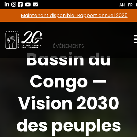
Aller
AN
FR
au
Maintenant disponible! Rapport annuel 2025
contenu
ÉVÉNEMENTS
Bassin du
Congo —
Vision 2030
des peuples