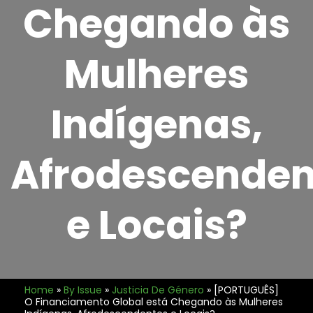
Chegando às
Mulheres
Indígenas,
Afrodescenden
e Locais?
Home
»
By Issue
»
Justicia De Género
»
[PORTUGUÊS]
O Financiamento Global está Chegando às Mulheres