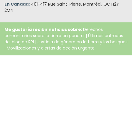
En Canada:
401-417 Rue Saint-Pierre, Montréal, QC H2Y
2M4
Me gustaría recibir noticias sobre:
Derechos
comunitarios sobre la tierra en general
|
Últimas entradas
del blog de RRI
|
Justicia de género en la tierra y los bosques
|
Movilizaciones y alertas de acción urgente