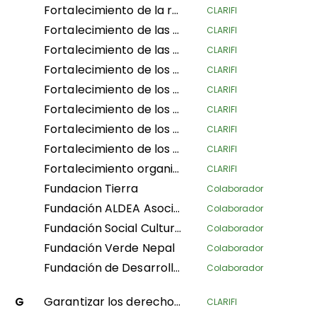
Fortalecimiento de la resiliencia de los medios de vida de los pastores y la gobernanza del paisaje en el norte de Tanzania
CLARIFI
Fortalecimiento de las estructuras de gobernanza tradicional en los territorios indígenas de la costa caribeña de Costa Rica
CLARIFI
Fortalecimiento de las tierras comunitarias y territorios y protección de los recursos del pueblo Garífuna de Honduras
CLARIFI
Fortalecimiento de los Reglamentos Internos para el Autogobierno de 5 Consejos Comunitarios en el departamento de Guaviare y 1 en el departamento del Cauca
CLARIFI
Fortalecimiento de los derechos de los IPLC mesoamericanos a través de la gobernanza y la gestión de sus territorios
CLARIFI
Fortalecimiento de los gobiernos territoriales autónomos de la Amazonía peruana del norte en su gobernanza, gestión y defensa territorial
CLARIFI
Fortalecimiento de los medios de vida de las mujeres indígenas andinas-amazónicas para la conservación de la biodiversidad y la soberanía alimentaria en la región central del Perú
CLARIFI
Fortalecimiento de los medios de vida en las provincias de los pueblos indígenas Pygmeos asegurando sus derechos territoriales en la provincia de Kivu del Norte
CLARIFI
Fortalecimiento organizacional de la Confederación Nacional de Mujeres Indígenas de Bolivia (CNAMIB) - Fase II
CLARIFI
Fundacion Tierra
Colaborador
Fundación ALDEA Asociación Latinoamericana para el Desarrollo Alternativo
Colaborador
Fundación Social Cultura y Educativa Azúcar
Colaborador
Fundación Verde Nepal
Colaborador
Fundación de Desarrollo Social Afroecuatoriana AZUCAR
Colaborador
G
Garantizar los derechos sobre la tierra y los bosques de las comunidades locales para aumentar su resiliencia al cambio climático
CLARIFI