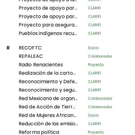
Proyecto de apoyo para asegurar 27,000 hectáreas del bosque IYEMBE MOKE PA
CLARIFI
Proyecto de apoyo para la seguridad y conservación de la gestión sostenible de bosques y tierras por las comunidades locales, y más específicamente las mujeres del pueblo Ifomi Lokokoloko en la provincia de Equateur, RDC
CLARIFI
Proyecto para asegurar la tenencia y los espacios tradicionales de tierras y bosques de los Pueblos Indígenas Pigmeos y las Comunidades Locales en las provincias de Ubangi del Sur y Mai-Ndombe, con fines de conservación y preservación de los bosques, a través de la popularización e implementación de la ley sobre la promoción y protección de los derechos de los Pueblos Indígenas Pigmeos en RDC
CLARIFI
Pueblos indígenas recuperando ecosistemas andinos para el Buen Vivir
CLARIFI
R
RECOFTC
Socio
REPALEAC
Colaborador
Radio Renacientes
Proyecto
Realización de la cartografía comunitaria de las tierras y territorios de las poblaciones indígenas en Gabón
CLARIFI
Reconocimiento y Defensa de Territorios Indígenas Altamente Vulnerables
CLARIFI
Reconocimiento y seguridad de la gobernanza y gestión tradicional de áreas conservadas por los Pueblos Indígenas y las Comunidades Locales (Fase I)
CLARIFI
Red Mexicana de organizaciones campesinas forestales
Colaborador
Red de Acción de Tierras Comunitarias
Colaborador
Red de Mujeres Africanas para la Gestión Comunitaria de los Bosques
Socio
Reducción de las emisiones de CO2 y aseguramiento de las tierras comunitarias en las regiones de Plateaux y Bouenza
CLARIFI
Reforma política
Proyecto