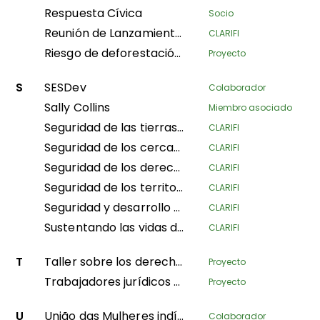
Respuesta Cívica
Socio
Reunión de Lanzamiento del Fondo Home Planet: Asegurando los derechos de tenencia pastoral en África Oriental: una solución basada en la naturaleza para la conservación, la mitigación del cambio climático y el avance de medios de vida sostenibles.
CLARIFI
Riesgo de deforestación ilegal y comercio asociado (IDAT)
Proyecto
S
SESDev
Colaborador
Sally Collins
Miembro asociado
Seguridad de las tierras comunitarias para medios de vida pastorales sostenibles en el condado de Kajiado y el subcondado de Narok Sur, Kenia
CLARIFI
Seguridad de los cercados de los Jefes Tradicionales y Customarios (NSHENG y KINS)
CLARIFI
Seguridad de los derechos territoriales de los agro-pastorales en Karamoja
CLARIFI
Seguridad de los territorios de los Pueblos Indígenas y Comunidades Locales de Ngounié
CLARIFI
Seguridad y desarrollo de tierras de las aldeas en el territorio de Bikoro
CLARIFI
Sustentando las vidas de los pueblos indígenas y la conservación de la naturaleza
CLARIFI
T
Taller sobre los derechos colectivos de las comunidades negras
Proyecto
Trabajadores jurídicos comunitarios sobre el terreno
Proyecto
U
União das Mulheres indígenas da Amazônia Brasileira
Colaborador