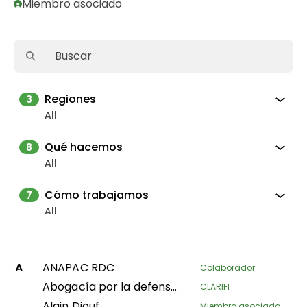
Miembro asociado
Regiones
3
All
Qué hacemos
8
All
Cómo trabajamos
7
All
A
ANAPAC RDC
Colaborador
Abogacía por la defensa de los derechos territoriales de los pueblos y comunidades indígenas en el departamento de Putumayo
CLARIFI
Alain Diouf
Miembro asociado