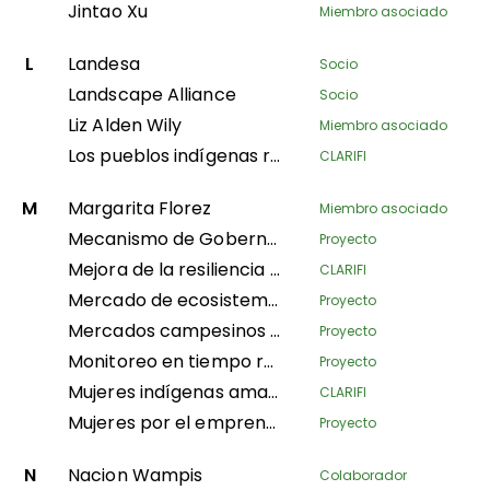
Jintao Xu
Miembro asociado
L
Landesa
Socio
Landscape Alliance
Socio
Liz Alden Wily
Miembro asociado
Los pueblos indígenas recuperando los ecosistemas andinos para el Buen Vivir
CLARIFI
M
Margarita Florez
Miembro asociado
Mecanismo de Gobernanza Territorial
Proyecto
Mejora de la resiliencia de los pastores a través de la gestión integrada de los recursos naturales en el norte de Kenia
CLARIFI
Mercado de ecosistemas
Proyecto
Mercados campesinos como estrategia comunitaria para la seguridad y soberanía alimentaria en Alta Verapaz
Proyecto
Monitoreo en tiempo real
Proyecto
Mujeres indígenas amazónicas protegiendo los bosques y el conocimiento tradicional para la gobernanza territorial
CLARIFI
Mujeres por el emprendimiento y la resiliencia: transformar las cadenas de valor de la piscicultura y la silvicultura en Nepal
Proyecto
N
Nacion Wampis
Colaborador