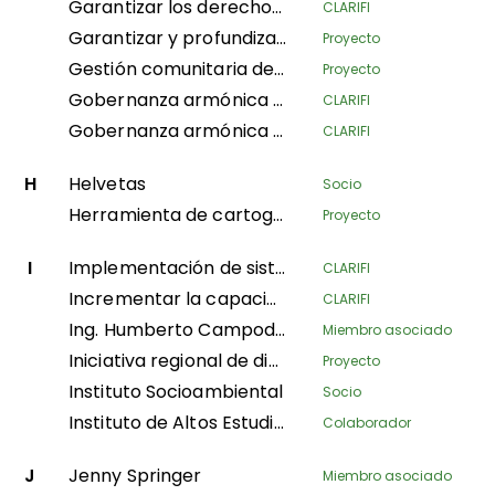
Garantizar los derechos territoriales de las comunidades locales y las poblaciones indígenas en el proceso de creación del área protegida de Messok-Dja mediante mapeo participativo
CLARIFI
Garantizar y profundizar los derechos forestales comunitarios en Nepal mediante el gobierno local y acciones locales coordinadas
Proyecto
Gestión comunitaria de incendios
Proyecto
Gobernanza armónica de los territorios indígenas amazónicos para la protección del equilibrio espiritual de los recursos naturales y los modos de vida étnicos; implementación de la segunda fase del Decreto Ley 632 de 2018
CLARIFI
Gobernanza armónica de los territorios indígenas amazónicos, en protección del equilibrio espiritual del territorio y los sistemas de vida indígenas, continuando con la implementación de la segunda fase del Decreto Ley 632 de 2018
CLARIFI
H
Helvetas
Socio
Herramienta de cartografía participativa
Proyecto
I
Implementación de sistemas productivos para la conservación ambiental, la seguridad alimentaria y la autonomía económica de las mujeres en el municipio de Buenos Aires, Norte del Cauca
CLARIFI
Incrementar la capacidad organizativa de los pueblos indígenas y la visibilidad comunitaria en el fortalecimiento de las bases de reivindicación de sus derechos tradicionales
CLARIFI
Ing. Humberto Campodonico Sanchez
Miembro asociado
Iniciativa regional de diálogo e investigación sobre la gobernanza territorial
Proyecto
Instituto Socioambiental
Socio
Instituto de Altos Estudios Nacionales
Colaborador
J
Jenny Springer
Miembro asociado