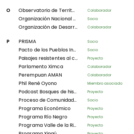
O
Observatorio de Territorios Étnicos y Campesinos
Colaborador
Organización Nacional de Mujeres Indígenas Andinas y Amazónicas del Perú
Socio
Organización de Desarrollo Étnico Comunitario
Colaborador
P
PRISMA
Socio
Pacto de los Pueblos Indígenas de Asia
Socio
Paisajes resistentes al clima y mejora de los medios de subsistencia en Nepal
Proyecto
Parlamento Ximca
Colaborador
Perempuan AMAN
Colaborador
Phil René Oyono
Miembro asociado
Podcast Bosques de historias
Proyecto
Proceso de Comunidades Negras
Socio
Programa Económico
Proyecto
Programa Río Negro
Proyecto
Programa Valle de la Ribeira
Proyecto
Programa Xingú
Proyecto