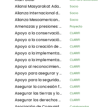
Aliansi Masyarakat Adat Nusantara
Socio
Alianza Internacional de Silvicultura Familiar
Socio
Alianza Mesoamericana de Pueblos y Bosques
Socio
Amenazas y presiones: seguimiento de la degradación ambiental en las zonas protegidas
Proyecto
Apoyo a la conservación de la biodiversidad del Dominio de Caza Mangaï y la Reserva de Hipopótamos (DCRHM) mediante soluciones basadas en los derechos humanos
CLARIFI
Apoyo a la conservación y biodiversidad del área de caza Mangai y la reserva de hipopótamos (DCRHM) a través de soluciones basadas en los derechos humanos
CLARIFI
Apoyo a la creación de áreas protegidas indígenas y comunitarias en los paisajes del triángulo de Bomassa de las UFA KABO (Sangha) y MBOUKOU-EBOUHOLE (Likouala)
CLARIFI
Apoyo a la implementación de la Ley de Derechos Territoriales Consuetudinarios de 2022 en Sierra Leona
CLARIFI
Apoyo a la implementación efectiva de la silvicultura comunitaria CFCL GBANZA en el sur de Ubangi (RDC) para la conservación
CLARIFI
Apoyo al reconocimiento y aseguramiento de los derechos territoriales de las comunidades frente a la expansión del Parque Nacional de Lomami (RDC)
CLARIFI
Apoyo para asegurar y gestionar de manera sostenible las tierras de los pueblos indígenas y comunidades locales en la República del Congo (ASGEDUT-CLPA)
CLARIFI
Apoyo para la seguridad de los derechos de tenencia de tierras de los Pueblos Indígenas Pygmeos antes, durante y después de los procesos de reforma de tierras y planificación territorial en la República Democrática del Congo
CLARIFI
Asegurar la concesión forestal comunitaria de las comunidades locales en la provincia de Mai-Ndombe, territorio de Kiri, sector de Pendjwa
CLARIFI
Asegurar las tierras y los medios de vida de los Pueblos Indígenas y Comunidades Locales (PICL) en un contexto de competencia por la tierra.
CLARIFI
Asegurar los derechos comunitarios y la tierra para la conservación de la biodiversidad, la resiliencia climática y la mejora de las condiciones de vida en la República Centroafricana
CLARIFI
Asociación de Comunidades Saamaka
Colaborador