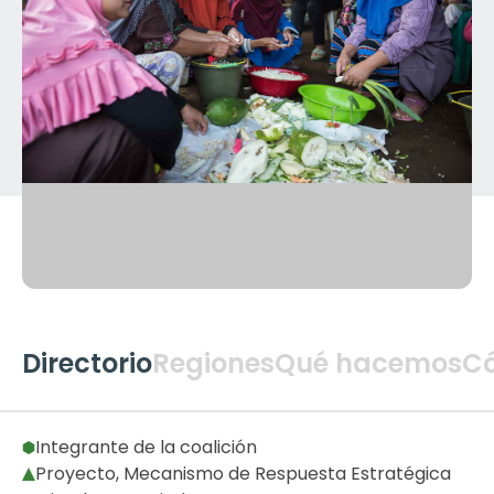
Directorio
Regiones
Qué hacemos
C
Global
2
Integrante de la coalición
Proyecto, Mecanismo de Respuesta Estratégica