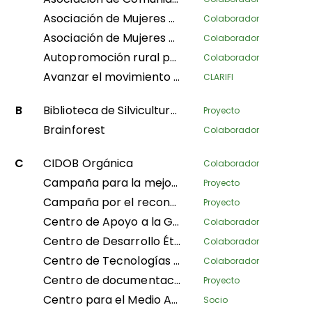
Asociación de Mujeres Afrodescendientes del Norte del Cauca
Colaborador
Asociación de Mujeres Artesanas Embera
Colaborador
Autopromoción rural para un desarrollo humano sostenible
Colaborador
Avanzar el movimiento de mujeres indígenas en Asia mediante el fortalecimiento del liderazgo colectivo y la autonomía
CLARIFI
B
Biblioteca de Silvicultura Comunitaria
Proyecto
Brainforest
Colaborador
C
CIDOB Orgánica
Colaborador
Campaña para la mejora de las condiciones de vida y el reconocimiento del derecho consuetudinario y la gobernanza tribal de los Pueblos Indígenas en todos los sectores dentro del marco nacional.
Proyecto
Campaña por el reconocimiento legal de los Pueblos Indígenas y pigmeos de la RDC a escala local, nacional e internacional.
Proyecto
Centro de Apoyo a la Gestión Sostenible de los Bosques Tropicales
Colaborador
Centro de Desarrollo Étnico
Colaborador
Centro de Tecnologías Innovadoras y Desarrollo Sostenible
Colaborador
Centro de documentación PCN
Proyecto
Centro para el Medio Ambiente y el Desarrollo
Socio