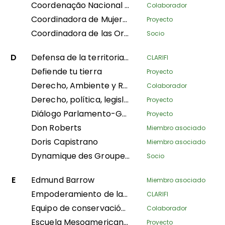
Coordenação Nacional de Articulação das Comunidades Negras Rurais Quilombolas
Colaborador
Coordinadora de Mujeres Líderes Territoriales de Mesoamérica de AMPB
Proyecto
Coordinadora de las Organizaciones Indígenas de la Cuenca Amazónica
Socio
D
Defensa de la territorialidad y autonomía Wampis frente a la crisis extractivista en Perú
CLARIFI
Defiende tu tierra
Proyecto
Derecho, Ambiente y Recursos Naturales
Colaborador
Derecho, política, legislación y litigios
Proyecto
Diálogo Parlamento-Gobierno sobre la gobernanza de la tierra
Proyecto
Don Roberts
Miembro asociado
Doris Capistrano
Miembro asociado
Dynamique des Groupes des Peuples Autochtones
Socio
E
Edmund Barrow
Miembro asociado
Empoderamiento de las mujeres para cuidar de sus hogares en el departamento de Plateaux
CLARIFI
Equipo de conservación de Amazon
Colaborador
Escuela Mesoamericana de Liderazgo
Proyecto