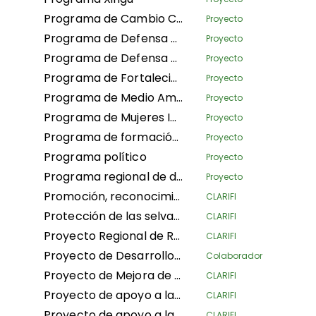
Programa de Cambio Climático
Proyecto
Programa de Defensa Política de la Campaña de Derechos Humanos (HRCPA)
Proyecto
Programa de Defensa mundial
Proyecto
Programa de Fortalecimiento de las Organizaciones y los Movimientos (OSMB)
Proyecto
Programa de Medio Ambiente
Proyecto
Programa de Mujeres Indígenas
Proyecto
Programa de formación Voz indígena
Proyecto
Programa político
Proyecto
Programa regional de desarrollo de capacidades
Proyecto
Promoción, reconocimiento y aseguramiento de las APAC, conservación comunitaria y otras medidas de conservación efectivas en la RDC
CLARIFI
Protección de las selvas tropicales de la cuenca del Congo apoyando a las comunidades dependientes de los bosques en la mejora de sus medios de vida
CLARIFI
Proyecto Regional de Resiliencia de Pastizales y Pastoralismo
CLARIFI
Proyecto de Desarrollo de los Pueblos Indígenas Chepkitale
Colaborador
Proyecto de Mejora de los Medios de Vida, Conocimientos y Defensa de los Pastores
CLARIFI
Proyecto de apoyo a la cartografía y la seguridad de los derechos de tenencia de la comunidad indígena de Ngbanaza en el Sur-Ubangi (RDC)
CLARIFI
Proyecto de apoyo a la contribución de las mujeres locales e indígenas en la lucha contra el cambio climático en las provincias de Équateur, Maindombe, Kongo Central, Kwilu y Mongala en la RDC
CLARIFI