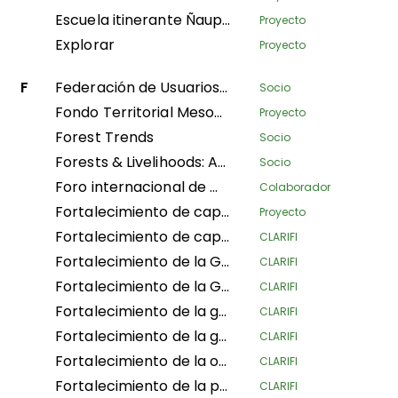
Escuela itinerante Ñaupaqta Tapuway
Proyecto
Explorar
Proyecto
F
Federación de Usuarios de Silvicultura Comunitaria de Nepal
Socio
Fondo Territorial Mesoamericano
Proyecto
Forest Trends
Socio
Forests & Livelihoods: Assessment, Research, and Engagement
Socio
Foro internacional de mujeres indígenas
Colaborador
Fortalecimiento de capacidades
Proyecto
Fortalecimiento de capacidades y conocimientos entre las organizaciones de los pueblos indígenas en Colombia para una participación efectiva en el proceso de consentimiento previo, libre, informado y esclarecido (CPLIE) para regular los mecanismos REDD+
CLARIFI
Fortalecimiento de la Gobernanza de la Alianza Global de Comunidades Territoriales
CLARIFI
Fortalecimiento de la Gobernanza de la Alianza Global de Comunidades Territoriales
CLARIFI
Fortalecimiento de la gestión territorial y ambiental de los Quilombolas en el Cerrado y la Selva Atlántica
CLARIFI
Fortalecimiento de la gobernanza territorial con un enfoque de género, a través de la estrategia « Conservar mediante el uso », para mejorar las condiciones de vida dignas y la supervivencia de los Consejos Comunitarios en el departamento de Guaviare
CLARIFI
Fortalecimiento de la organización, gobernanza y gestión territorial de las organizaciones y nacionalidades de la región amazónica de Ecuador
CLARIFI
Fortalecimiento de la participación de las mujeres en los espacios de toma de decisiones, la vida organizativa de los pueblos y el desarrollo de acciones para enfrentar el cambio climático
CLARIFI