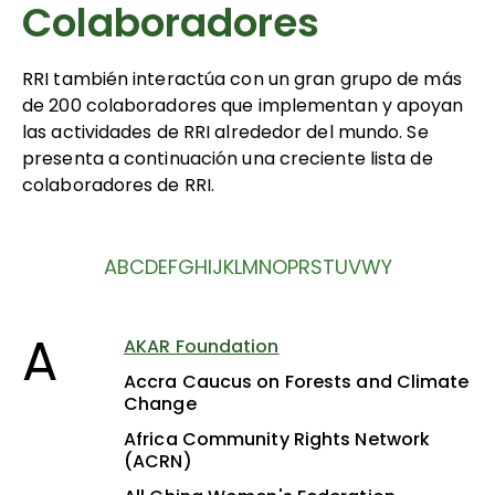
Colaboradores
RRI también interactúa con un gran grupo de más
de 200 colaboradores que implementan y apoyan
las actividades de RRI alrededor del mundo. Se
presenta a continuación una creciente lista de
colaboradores de RRI.
A
B
C
D
E
F
G
H
I
J
K
L
M
N
O
P
R
S
T
U
V
W
Y
A
AKAR Foundation
Accra Caucus on Forests and Climate
Change
Africa Community Rights Network
(ACRN)