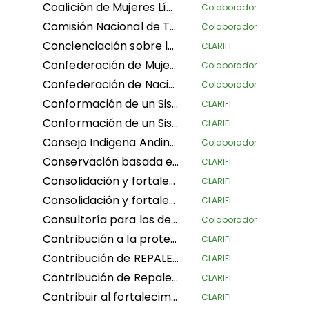
Coalición de Mujeres Líderes para el Medio Ambiente y el Desarrollo Sostenible
Colaborador
Comisión Nacional de Territorios Indigenas
Colaborador
Concienciación sobre los derechos territoriales consuetudinarios de las comunidades, mapeo y seguridad de las tierras en las comunidades indígenas para la gestión sostenible de las tierras
CLARIFI
Confederación de Mujeres Indígenas de Bolivia LA
Colaborador
Confederación de Nacionalidades Indígenas de la Amazonía Ecuatoriana
Colaborador
Conformación de un Sistema de Áreas Protegidas (Fase I) de Comunidades Negras en cuatro Consejos Comunitarios: Nelson Mandela y Diego Luis Córdoba – COCODILUCO en el departamento del Guaviare; y Villa del Río y Las Acacias en el departamento del Putumayo
CLARIFI
Conformación de un Sistema de Áreas de Conservación Comunitaria con un enfoque de los pueblos afrodescendientes (Fase I) de las comunidades negras en cuatro Consejos Comunitarios: Mujeres afrodescendientes de Patía California y Despertad Patíanos en el departamento de Cauca; Martin Luther King en el departamento de Guaviare; y Palenque Bacatá en el departamento de Cundinamarca
CLARIFI
Consejo Indigena Andino del Peru
Colaborador
Conservación basada en derechos con reconocimiento de instituciones consuetudinarias y gobernanza tradicional
CLARIFI
Consolidación y fortalecimiento de la defensa territorial de los pueblos indígenas: saneamiento físico y legal e implementación de módulos de alerta temprana en comunidades nativas de la Amazonía peruana
CLARIFI
Consolidación y fortalecimiento de la defensa territorial de los pueblos indígenas: saneamiento físico y legal y implementación de módulos de alerta temprana en comunidades nativas de la Amazonía peruana
CLARIFI
Consultoría para los derechos humanos y el desplazamiento
Colaborador
Contribución a la protección de los bosques tropicales húmedos de la cuenca del Congo mediante la seguridad jurídica de las tierras ancestrales de las comunidades dependientes de los bosques en la República Democrática del Congo
CLARIFI
Contribución de REPALEAC al monitoreo y evaluación de las actividades bajo la asociación para los pueblos, la naturaleza y el clima
CLARIFI
Contribución de Repaleac a la implementación del Proyecto Alianza Shandia para los pueblos, la naturaleza y el clima en la cuenca del Congo
CLARIFI
Contribuir al fortalecimiento del reconocimiento y protección de los territorios ancestrales desde una perspectiva indígena y de la soberanía alimentaria de las mujeres indígenas amazónicas
CLARIFI