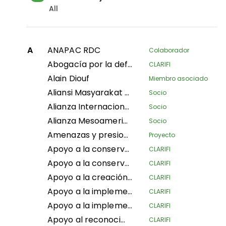
All
A
ANAPAC RDC
Colaborador
Abogacía por la defensa de los derechos territoriales de los pueblos y comunidades indígenas en el departamento de Putumayo
CLARIFI
Alain Diouf
Miembro asociado
Aliansi Masyarakat Adat Nusantara
Socio
Alianza Internacional de Silvicultura Familiar
Socio
Alianza Mesoamericana de Pueblos y Bosques
Socio
Amenazas y presiones: seguimiento de la degradación ambiental en las zonas protegidas
Proyecto
Apoyo a la conservación de la biodiversidad del Dominio de Caza Mangaï y la Reserva de Hipopótamos (DCRHM) mediante soluciones basadas en los derechos humanos
CLARIFI
Apoyo a la conservación y biodiversidad del área de caza Mangai y la reserva de hipopótamos (DCRHM) a través de soluciones basadas en los derechos humanos
CLARIFI
Apoyo a la creación de áreas protegidas indígenas y comunitarias en los paisajes del triángulo de Bomassa de las UFA KABO (Sangha) y MBOUKOU-EBOUHOLE (Likouala)
CLARIFI
Apoyo a la implementación de la Ley de Derechos Territoriales Consuetudinarios de 2022 en Sierra Leona
CLARIFI
Apoyo a la implementación efectiva de la silvicultura comunitaria CFCL GBANZA en el sur de Ubangi (RDC) para la conservación
CLARIFI
Apoyo al reconocimiento y aseguramiento de los derechos territoriales de las comunidades frente a la expansión del Parque Nacional de Lomami (RDC)
CLARIFI