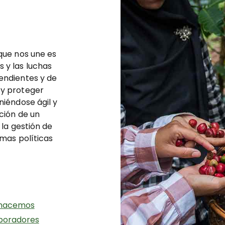
 que nos une es
 y las luchas
cendientes y de
 y proteger
niéndose ágil y
ción de un
 la gestión de
rmas políticas
hacemos
boradores