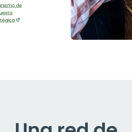
nismo de
uesta
atégica
Una red de