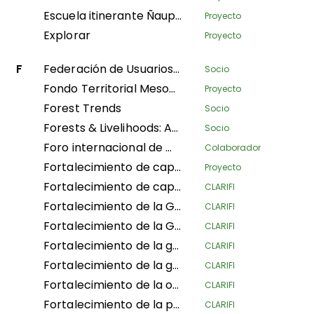
Escuela itinerante Ñaupaqta Tapuway
Proyecto
Explorar
Proyecto
F
Federación de Usuarios de Silvicultura Comunitaria de Nepal
Socio
Fondo Territorial Mesoamericano
Proyecto
Forest Trends
Socio
Forests & Livelihoods: Assessment, Research, and Engagement
Socio
Foro internacional de mujeres indígenas
Colaborador
Fortalecimiento de capacidades
Proyecto
Fortalecimiento de capacidades y conocimientos entre las organizaciones de los pueblos indígenas en Colombia para una participación efectiva en el proceso de consentimiento previo, libre, informado y esclarecido (CPLIE) para regular los mecanismos REDD+
CLARIFI
Fortalecimiento de la Gobernanza de la Alianza Global de Comunidades Territoriales
CLARIFI
Fortalecimiento de la Gobernanza de la Alianza Global de Comunidades Territoriales
CLARIFI
Fortalecimiento de la gestión territorial y ambiental de los Quilombolas en el Cerrado y la Selva Atlántica
CLARIFI
Fortalecimiento de la gobernanza territorial con un enfoque de género, a través de la estrategia « Conservar mediante el uso », para mejorar las condiciones de vida dignas y la supervivencia de los Consejos Comunitarios en el departamento de Guaviare
CLARIFI
Fortalecimiento de la organización, gobernanza y gestión territorial de las organizaciones y nacionalidades de la región amazónica de Ecuador
CLARIFI
Fortalecimiento de la participación de las mujeres en los espacios de toma de decisiones, la vida organizativa de los pueblos y el desarrollo de acciones para enfrentar el cambio climático
CLARIFI