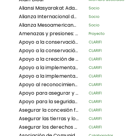
Aliansi Masyarakat Adat Nusantara
Socio
Alianza Internacional de Silvicultura Familiar
Socio
Alianza Mesoamericana de Pueblos y Bosques
Socio
Amenazas y presiones: seguimiento de la degradación ambiental en las zonas protegidas
Proyecto
Apoyo a la conservación de la biodiversidad del Dominio de Caza Mangaï y la Reserva de Hipopótamos (DCRHM) mediante soluciones basadas en los derechos humanos
CLARIFI
Apoyo a la conservación y biodiversidad del área de caza Mangai y la reserva de hipopótamos (DCRHM) a través de soluciones basadas en los derechos humanos
CLARIFI
Apoyo a la creación de áreas protegidas indígenas y comunitarias en los paisajes del triángulo de Bomassa de las UFA KABO (Sangha) y MBOUKOU-EBOUHOLE (Likouala)
CLARIFI
Apoyo a la implementación de la Ley de Derechos Territoriales Consuetudinarios de 2022 en Sierra Leona
CLARIFI
Apoyo a la implementación efectiva de la silvicultura comunitaria CFCL GBANZA en el sur de Ubangi (RDC) para la conservación
CLARIFI
Apoyo al reconocimiento y aseguramiento de los derechos territoriales de las comunidades frente a la expansión del Parque Nacional de Lomami (RDC)
CLARIFI
Apoyo para asegurar y gestionar de manera sostenible las tierras de los pueblos indígenas y comunidades locales en la República del Congo (ASGEDUT-CLPA)
CLARIFI
Apoyo para la seguridad de los derechos de tenencia de tierras de los Pueblos Indígenas Pygmeos antes, durante y después de los procesos de reforma de tierras y planificación territorial en la República Democrática del Congo
CLARIFI
Asegurar la concesión forestal comunitaria de las comunidades locales en la provincia de Mai-Ndombe, territorio de Kiri, sector de Pendjwa
CLARIFI
Asegurar las tierras y los medios de vida de los Pueblos Indígenas y Comunidades Locales (PICL) en un contexto de competencia por la tierra.
CLARIFI
Asegurar los derechos comunitarios y la tierra para la conservación de la biodiversidad, la resiliencia climática y la mejora de las condiciones de vida en la República Centroafricana
CLARIFI
Asociación de Comunidades Saamaka
Colaborador