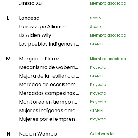
Jintao Xu
Miembro asociado
L
Landesa
Socio
Landscape Alliance
Socio
Liz Alden Wily
Miembro asociado
Los pueblos indígenas recuperando los ecosistemas andinos para el Buen Vivir
CLARIFI
M
Margarita Florez
Miembro asociado
Mecanismo de Gobernanza Territorial
Proyecto
Mejora de la resiliencia de los pastores a través de la gestión integrada de los recursos naturales en el norte de Kenia
CLARIFI
Mercado de ecosistemas
Proyecto
Mercados campesinos como estrategia comunitaria para la seguridad y soberanía alimentaria en Alta Verapaz
Proyecto
Monitoreo en tiempo real
Proyecto
Mujeres indígenas amazónicas protegiendo los bosques y el conocimiento tradicional para la gobernanza territorial
CLARIFI
Mujeres por el emprendimiento y la resiliencia: transformar las cadenas de valor de la piscicultura y la silvicultura en Nepal
Proyecto
N
Nacion Wampis
Colaborador