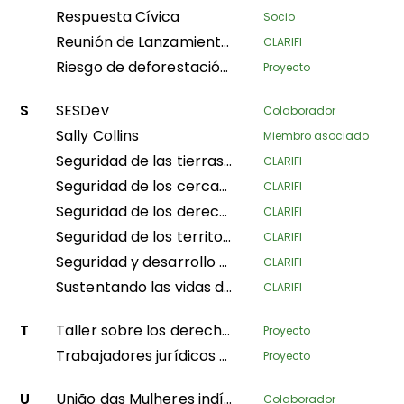
Respuesta Cívica
Socio
Reunión de Lanzamiento del Fondo Home Planet: Asegurando los derechos de tenencia pastoral en África Oriental: una solución basada en la naturaleza para la conservación, la mitigación del cambio climático y el avance de medios de vida sostenibles.
CLARIFI
Riesgo de deforestación ilegal y comercio asociado (IDAT)
Proyecto
S
SESDev
Colaborador
Sally Collins
Miembro asociado
Seguridad de las tierras comunitarias para medios de vida pastorales sostenibles en el condado de Kajiado y el subcondado de Narok Sur, Kenia
CLARIFI
Seguridad de los cercados de los Jefes Tradicionales y Customarios (NSHENG y KINS)
CLARIFI
Seguridad de los derechos territoriales de los agro-pastorales en Karamoja
CLARIFI
Seguridad de los territorios de los Pueblos Indígenas y Comunidades Locales de Ngounié
CLARIFI
Seguridad y desarrollo de tierras de las aldeas en el territorio de Bikoro
CLARIFI
Sustentando las vidas de los pueblos indígenas y la conservación de la naturaleza
CLARIFI
T
Taller sobre los derechos colectivos de las comunidades negras
Proyecto
Trabajadores jurídicos comunitarios sobre el terreno
Proyecto
U
União das Mulheres indígenas da Amazônia Brasileira
Colaborador