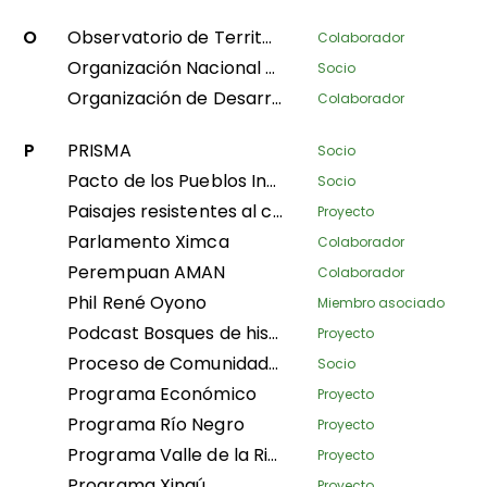
O
Observatorio de Territorios Étnicos y Campesinos
Colaborador
Organización Nacional de Mujeres Indígenas Andinas y Amazónicas del Perú
Socio
Organización de Desarrollo Étnico Comunitario
Colaborador
P
PRISMA
Socio
Pacto de los Pueblos Indígenas de Asia
Socio
Paisajes resistentes al clima y mejora de los medios de subsistencia en Nepal
Proyecto
Parlamento Ximca
Colaborador
Perempuan AMAN
Colaborador
Phil René Oyono
Miembro asociado
Podcast Bosques de historias
Proyecto
Proceso de Comunidades Negras
Socio
Programa Económico
Proyecto
Programa Río Negro
Proyecto
Programa Valle de la Ribeira
Proyecto
Programa Xingú
Proyecto