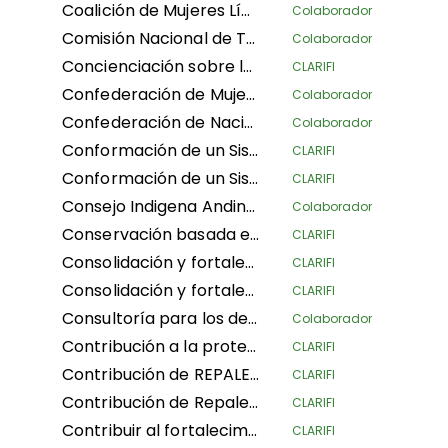
Coalición de Mujeres Líderes para el Medio Ambiente y el Desarrollo Sostenible
Colaborador
Comisión Nacional de Territorios Indigenas
Colaborador
Concienciación sobre los derechos territoriales consuetudinarios de las comunidades, mapeo y seguridad de las tierras en las comunidades indígenas para la gestión sostenible de las tierras
CLARIFI
Confederación de Mujeres Indígenas de Bolivia LA
Colaborador
Confederación de Nacionalidades Indígenas de la Amazonía Ecuatoriana
Colaborador
Conformación de un Sistema de Áreas Protegidas (Fase I) de Comunidades Negras en cuatro Consejos Comunitarios: Nelson Mandela y Diego Luis Córdoba – COCODILUCO en el departamento del Guaviare; y Villa del Río y Las Acacias en el departamento del Putumayo
CLARIFI
Conformación de un Sistema de Áreas de Conservación Comunitaria con un enfoque de los pueblos afrodescendientes (Fase I) de las comunidades negras en cuatro Consejos Comunitarios: Mujeres afrodescendientes de Patía California y Despertad Patíanos en el departamento de Cauca; Martin Luther King en el departamento de Guaviare; y Palenque Bacatá en el departamento de Cundinamarca
CLARIFI
Consejo Indigena Andino del Peru
Colaborador
Conservación basada en derechos con reconocimiento de instituciones consuetudinarias y gobernanza tradicional
CLARIFI
Consolidación y fortalecimiento de la defensa territorial de los pueblos indígenas: saneamiento físico y legal e implementación de módulos de alerta temprana en comunidades nativas de la Amazonía peruana
CLARIFI
Consolidación y fortalecimiento de la defensa territorial de los pueblos indígenas: saneamiento físico y legal y implementación de módulos de alerta temprana en comunidades nativas de la Amazonía peruana
CLARIFI
Consultoría para los derechos humanos y el desplazamiento
Colaborador
Contribución a la protección de los bosques tropicales húmedos de la cuenca del Congo mediante la seguridad jurídica de las tierras ancestrales de las comunidades dependientes de los bosques en la República Democrática del Congo
CLARIFI
Contribución de REPALEAC al monitoreo y evaluación de las actividades bajo la asociación para los pueblos, la naturaleza y el clima
CLARIFI
Contribución de Repaleac a la implementación del Proyecto Alianza Shandia para los pueblos, la naturaleza y el clima en la cuenca del Congo
CLARIFI
Contribuir al fortalecimiento del reconocimiento y protección de los territorios ancestrales desde una perspectiva indígena y de la soberanía alimentaria de las mujeres indígenas amazónicas
CLARIFI