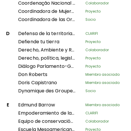
Coordenação Nacional de Articulação das Comunidades Negras Rurais Quilombolas
Colaborador
Coordinadora de Mujeres Líderes Territoriales de Mesoamérica de AMPB
Proyecto
Coordinadora de las Organizaciones Indígenas de la Cuenca Amazónica
Socio
D
Defensa de la territorialidad y autonomía Wampis frente a la crisis extractivista en Perú
CLARIFI
Defiende tu tierra
Proyecto
Derecho, Ambiente y Recursos Naturales
Colaborador
Derecho, política, legislación y litigios
Proyecto
Diálogo Parlamento-Gobierno sobre la gobernanza de la tierra
Proyecto
Don Roberts
Miembro asociado
Doris Capistrano
Miembro asociado
Dynamique des Groupes des Peuples Autochtones
Socio
E
Edmund Barrow
Miembro asociado
Empoderamiento de las mujeres para cuidar de sus hogares en el departamento de Plateaux
CLARIFI
Equipo de conservación de Amazon
Colaborador
Escuela Mesoamericana de Liderazgo
Proyecto