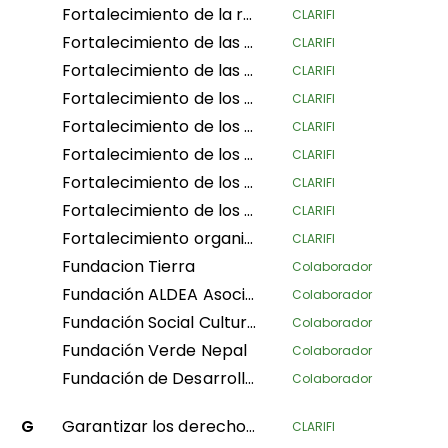
Fortalecimiento de la resiliencia de los medios de vida de los pastores y la gobernanza del paisaje en el norte de Tanzania
CLARIFI
Fortalecimiento de las estructuras de gobernanza tradicional en los territorios indígenas de la costa caribeña de Costa Rica
CLARIFI
Fortalecimiento de las tierras comunitarias y territorios y protección de los recursos del pueblo Garífuna de Honduras
CLARIFI
Fortalecimiento de los Reglamentos Internos para el Autogobierno de 5 Consejos Comunitarios en el departamento de Guaviare y 1 en el departamento del Cauca
CLARIFI
Fortalecimiento de los derechos de los IPLC mesoamericanos a través de la gobernanza y la gestión de sus territorios
CLARIFI
Fortalecimiento de los gobiernos territoriales autónomos de la Amazonía peruana del norte en su gobernanza, gestión y defensa territorial
CLARIFI
Fortalecimiento de los medios de vida de las mujeres indígenas andinas-amazónicas para la conservación de la biodiversidad y la soberanía alimentaria en la región central del Perú
CLARIFI
Fortalecimiento de los medios de vida en las provincias de los pueblos indígenas Pygmeos asegurando sus derechos territoriales en la provincia de Kivu del Norte
CLARIFI
Fortalecimiento organizacional de la Confederación Nacional de Mujeres Indígenas de Bolivia (CNAMIB) - Fase II
CLARIFI
Fundacion Tierra
Colaborador
Fundación ALDEA Asociación Latinoamericana para el Desarrollo Alternativo
Colaborador
Fundación Social Cultura y Educativa Azúcar
Colaborador
Fundación Verde Nepal
Colaborador
Fundación de Desarrollo Social Afroecuatoriana AZUCAR
Colaborador
G
Garantizar los derechos sobre la tierra y los bosques de las comunidades locales para aumentar su resiliencia al cambio climático
CLARIFI