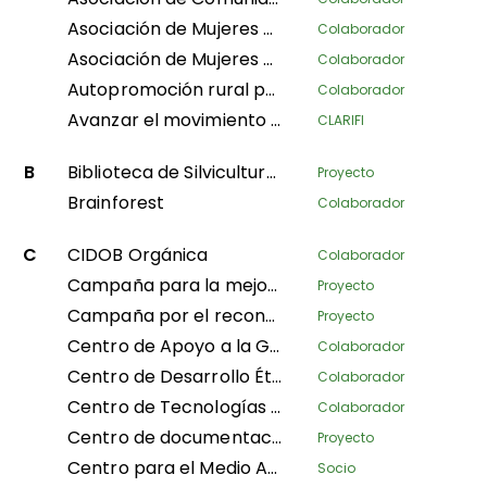
Asociación de Mujeres Afrodescendientes del Norte del Cauca
Colaborador
Asociación de Mujeres Artesanas Embera
Colaborador
Autopromoción rural para un desarrollo humano sostenible
Colaborador
Avanzar el movimiento de mujeres indígenas en Asia mediante el fortalecimiento del liderazgo colectivo y la autonomía
CLARIFI
B
Biblioteca de Silvicultura Comunitaria
Proyecto
Brainforest
Colaborador
C
CIDOB Orgánica
Colaborador
Campaña para la mejora de las condiciones de vida y el reconocimiento del derecho consuetudinario y la gobernanza tribal de los Pueblos Indígenas en todos los sectores dentro del marco nacional.
Proyecto
Campaña por el reconocimiento legal de los Pueblos Indígenas y pigmeos de la RDC a escala local, nacional e internacional.
Proyecto
Centro de Apoyo a la Gestión Sostenible de los Bosques Tropicales
Colaborador
Centro de Desarrollo Étnico
Colaborador
Centro de Tecnologías Innovadoras y Desarrollo Sostenible
Colaborador
Centro de documentación PCN
Proyecto
Centro para el Medio Ambiente y el Desarrollo
Socio