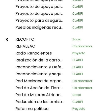
Proyecto de apoyo para asegurar 27,000 hectáreas del bosque IYEMBE MOKE PA
CLARIFI
Proyecto de apoyo para la seguridad y conservación de la gestión sostenible de bosques y tierras por las comunidades locales, y más específicamente las mujeres del pueblo Ifomi Lokokoloko en la provincia de Equateur, RDC
CLARIFI
Proyecto para asegurar la tenencia y los espacios tradicionales de tierras y bosques de los Pueblos Indígenas Pigmeos y las Comunidades Locales en las provincias de Ubangi del Sur y Mai-Ndombe, con fines de conservación y preservación de los bosques, a través de la popularización e implementación de la ley sobre la promoción y protección de los derechos de los Pueblos Indígenas Pigmeos en RDC
CLARIFI
Pueblos indígenas recuperando ecosistemas andinos para el Buen Vivir
CLARIFI
R
RECOFTC
Socio
REPALEAC
Colaborador
Radio Renacientes
Proyecto
Realización de la cartografía comunitaria de las tierras y territorios de las poblaciones indígenas en Gabón
CLARIFI
Reconocimiento y Defensa de Territorios Indígenas Altamente Vulnerables
CLARIFI
Reconocimiento y seguridad de la gobernanza y gestión tradicional de áreas conservadas por los Pueblos Indígenas y las Comunidades Locales (Fase I)
CLARIFI
Red Mexicana de organizaciones campesinas forestales
Colaborador
Red de Acción de Tierras Comunitarias
Colaborador
Red de Mujeres Africanas para la Gestión Comunitaria de los Bosques
Socio
Reducción de las emisiones de CO2 y aseguramiento de las tierras comunitarias en las regiones de Plateaux y Bouenza
CLARIFI
Reforma política
Proyecto