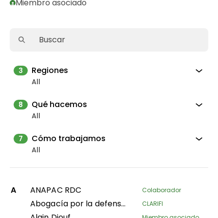
Miembro asociado
Regiones
3
All
Qué hacemos
8
All
Cómo trabajamos
7
All
A
ANAPAC RDC
Colaborador
Abogacía por la defensa de los derechos territoriales de los pueblos y comunidades indígenas en el departamento de Putumayo
CLARIFI
Alain Diouf
Miembro asociado