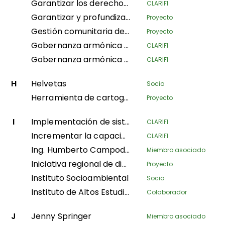
Garantizar los derechos territoriales de las comunidades locales y las poblaciones indígenas en el proceso de creación del área protegida de Messok-Dja mediante mapeo participativo
CLARIFI
Garantizar y profundizar los derechos forestales comunitarios en Nepal mediante el gobierno local y acciones locales coordinadas
Proyecto
Gestión comunitaria de incendios
Proyecto
Gobernanza armónica de los territorios indígenas amazónicos para la protección del equilibrio espiritual de los recursos naturales y los modos de vida étnicos; implementación de la segunda fase del Decreto Ley 632 de 2018
CLARIFI
Gobernanza armónica de los territorios indígenas amazónicos, en protección del equilibrio espiritual del territorio y los sistemas de vida indígenas, continuando con la implementación de la segunda fase del Decreto Ley 632 de 2018
CLARIFI
H
Helvetas
Socio
Herramienta de cartografía participativa
Proyecto
I
Implementación de sistemas productivos para la conservación ambiental, la seguridad alimentaria y la autonomía económica de las mujeres en el municipio de Buenos Aires, Norte del Cauca
CLARIFI
Incrementar la capacidad organizativa de los pueblos indígenas y la visibilidad comunitaria en el fortalecimiento de las bases de reivindicación de sus derechos tradicionales
CLARIFI
Ing. Humberto Campodonico Sanchez
Miembro asociado
Iniciativa regional de diálogo e investigación sobre la gobernanza territorial
Proyecto
Instituto Socioambiental
Socio
Instituto de Altos Estudios Nacionales
Colaborador
J
Jenny Springer
Miembro asociado