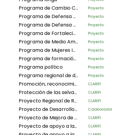
Programa de Cambio Climático
Proyecto
Programa de Defensa Política de la Campaña de Derechos Humanos (HRCPA)
Proyecto
Programa de Defensa mundial
Proyecto
Programa de Fortalecimiento de las Organizaciones y los Movimientos (OSMB)
Proyecto
Programa de Medio Ambiente
Proyecto
Programa de Mujeres Indígenas
Proyecto
Programa de formación Voz indígena
Proyecto
Programa político
Proyecto
Programa regional de desarrollo de capacidades
Proyecto
Promoción, reconocimiento y aseguramiento de las APAC, conservación comunitaria y otras medidas de conservación efectivas en la RDC
CLARIFI
Protección de las selvas tropicales de la cuenca del Congo apoyando a las comunidades dependientes de los bosques en la mejora de sus medios de vida
CLARIFI
Proyecto Regional de Resiliencia de Pastizales y Pastoralismo
CLARIFI
Proyecto de Desarrollo de los Pueblos Indígenas Chepkitale
Colaborador
Proyecto de Mejora de los Medios de Vida, Conocimientos y Defensa de los Pastores
CLARIFI
Proyecto de apoyo a la cartografía y la seguridad de los derechos de tenencia de la comunidad indígena de Ngbanaza en el Sur-Ubangi (RDC)
CLARIFI
Proyecto de apoyo a la contribución de las mujeres locales e indígenas en la lucha contra el cambio climático en las provincias de Équateur, Maindombe, Kongo Central, Kwilu y Mongala en la RDC
CLARIFI