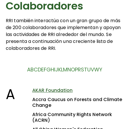
Colaboradores
RRI también interactúa con un gran grupo de más
de 200 colaboradores que implementan y apoyan
las actividades de RRI alrededor del mundo. Se
presenta a continuación una creciente lista de
colaboradores de RRI.
A
B
C
D
E
F
G
H
I
J
K
L
M
N
O
P
R
S
T
U
V
W
Y
A
AKAR Foundation
Accra Caucus on Forests and Climate
Change
Africa Community Rights Network
(ACRN)