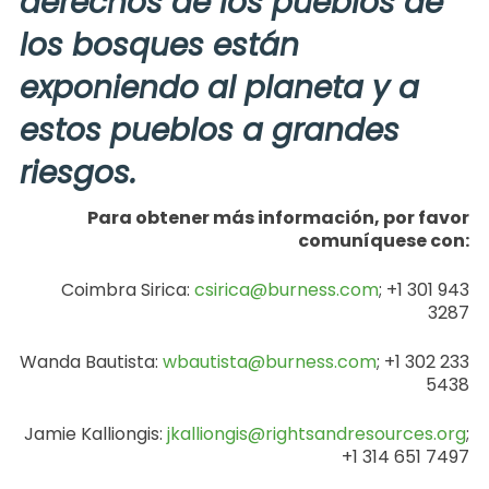
derechos de los pueblos de
los bosques están
exponiendo al planeta y a
estos pueblos a grandes
riesgos.
Para obtener más información, por favor
comuníquese con:
Coimbra Sirica:
csirica@burness.com
; +1 301 943
3287
Wanda Bautista:
wbautista@burness.com
; +1 302 233
5438
Jamie Kalliongis:
jkalliongis@rightsandresources.org
;
+1 314 651 7497