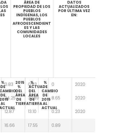
ADA
ÁREA DE
DATOS
BLOS
PROPIEDAD DE LOS
ACTUALIZADOS
LAS
PUEBLOS
POR ÚLTIMA VEZ
ES
INDÍGENAS, LOS
EN:
PUEBLOS
AFRODESCENDIENT
ES Y LAS
COMUNIDADES
LOCALES
%
2015
%
%
0.83
0.83
0
2020
L
DE
%
ACTUAL
DE
CAMBIO
DEL
DEL
CAMBIO
DE
ÁREA
ÁREA
DE
24.25
32.89
8.65
2020
2015
DE
DE
2015
AL
TIERRA
TIERRA
AL
ACTUAL
ACTUAL
12.87
13.10
0.23
2020
3.31
3.37
0.07
2020
16.66
17.55
0.89