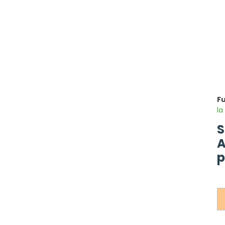
F
la
S
A
p