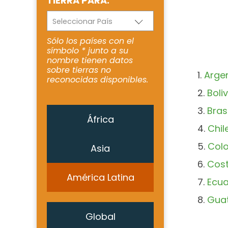
TIERRA PARA:
Seleccionar País
Sólo los países con el
símbolo * junto a su
nombre tienen datos
sobre tierras no
Arge
reconocidas disponibles.
Boliv
Brasi
África
Chil
Col
Asia
Cost
América Latina
Ecu
Gua
Global