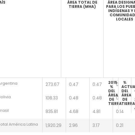
AÍS
ÁREA TOTAL DE
ÁREA DESIGN
TIERRA (MHA)
PARA LOS PUE
INDÍGENAS Y 
COMUNIDAD
LOCALES
2015
%
Argentina
273.67
0.47
0.47
0
%
ACTUA
DEL
DEL
ÁREA
ÁREA
olivia
108.33
0.48
0.48
0
DE
DE
TIERRA
TIERRA
rasil
835.81
4.68
4.81
0.14
Chile
Total América Latina
74.35
0.19
0.19
0.01
1,920.29
2.96
3.17
0.21