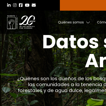
Saltar
al
contenido
Quiénes somos
Cómo
Datos 
Am
¿Quiénes son los dueños de los bos
las comunidades a la tenencia d
forestales y de agua dulce, legalm