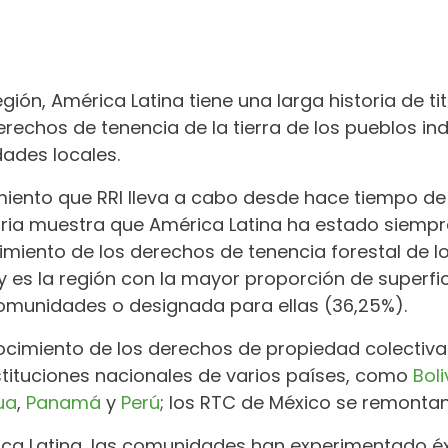
ión, América Latina tiene una larga historia de ti
erechos de tenencia de la tierra de los pueblos i
ades locales.
miento que RRI lleva a cabo desde hace tiempo de l
ria muestra que América Latina ha estado siempre
miento de los derechos de tenencia forestal de l
 y es la región con la mayor proporción de superf
omunidades o designada para ellas (36,25%).
nocimiento de los derechos de propiedad colecti
tituciones nacionales de varios países, como
Boli
ua
,
Panamá
y
Perú
; los RTC de México se remontan 
ca Latina, las comunidades han experimentado éx