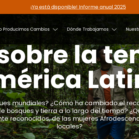
¡Ya está disponible! Informe anual 2025
 Producimos Cambios
Dónde Trabajamos
Nuest
sobre la te
érica Lat
ques mundiales? ¿Cómo ha cambiado el reco
e bosques y tierra a lo largo del tiempo? ¿Q
ente reconocidos, de las mujeres Afrodescen
locales?