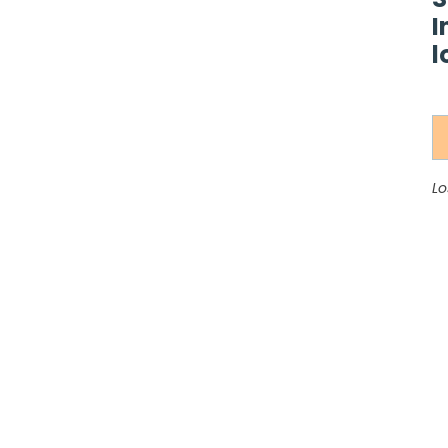
I
l
Lo