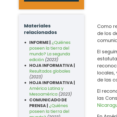
Materiales
Como reg
relacionados
de los d
comunid
INFORME |
¿Quiénes
poseen la tierra del
El segui
mundo? La segunda
estatuta
edición
(2023)
HOJA INFORMATIVA |
reconoci
Resultados globales
locales,
(2023)
de las c
HOJA INFORMATIVA |
América Latina y
El reco
Mesoamérica
(2023)
las Cons
COMUNICADO DE
Nicarag
PRENSA |
¿Quiénes
poseen la tierra del
En Améri