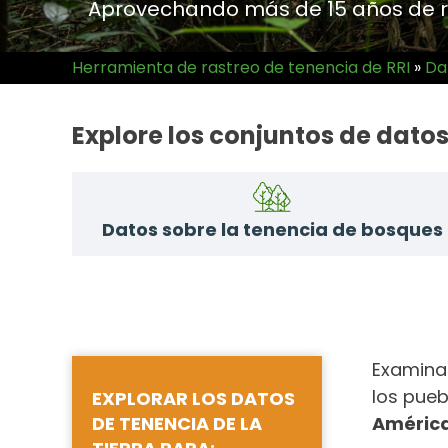
Aprovechando más de 15 años de r
Herramienta de rastreo de tenencia de RRI
»
Da
Explore los conjuntos de datos
Datos sobre la tenencia de bosques
Examinar
los pueb
EXPLORAR LOS DATOS
DE TENENCIA DE LA
América