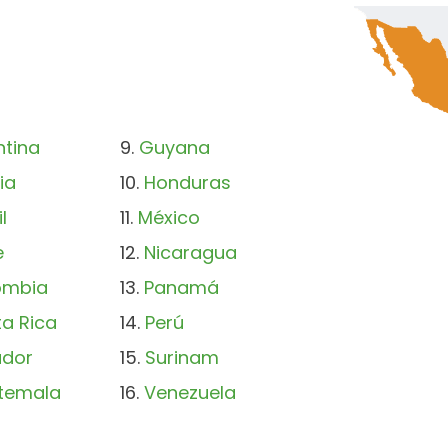
ntina
Guyana
ia
Honduras
l
México
e
Nicaragua
ombia
Panamá
a Rica
Perú
ador
Surinam
temala
Venezuela