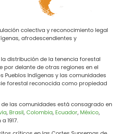
tulación colectiva y reconocimiento legal
ndígenas, afrodescendientes y
a distribución de la tenencia forestal
 por delante de otras regiones en el
os Pueblos Indígenas y las comunidades
icie forestal reconocida como propiedad
va de las comunidades está consagrado en
via
,
Brasil
,
Colombia
,
Ecuador
,
México
,
a 1917.
itos críticos en las Cortes Supremas de