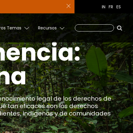
IN
FR
ES
ros Temas
Recursos
nencia:
ina
nocimiento legal de los derechos de
ué tan eficaces son los derechos
dientes, Indígenas y de comunidades