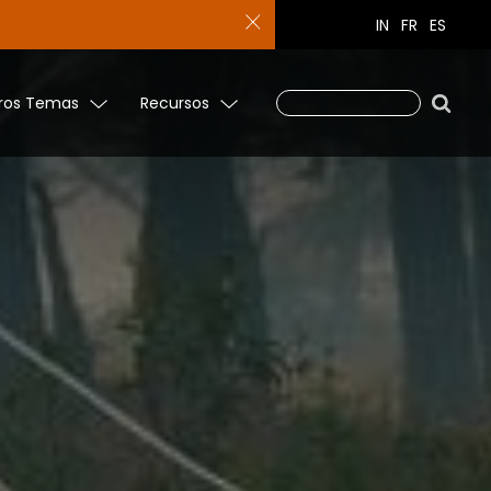
IN
FR
ES
ros Temas
Recursos