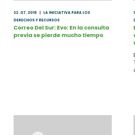
22 .07. 2015
|
LA INICIATIVA PARA LOS
DERECHOS Y RECURSOS
Correo Del Sur: Evo: En la consulta
previa se pierde mucho tiempo