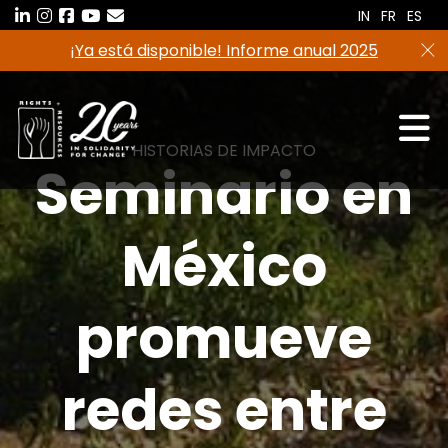
Saltar
IN
FR
ES
al
¡Ya está disponible! Informe anual 2025
contenido
HISTORIAS DE IMPACTO
Seminario en
México
promueve
redes entre