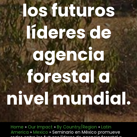
los futuros
líderes de
agencia
forestal a
nivel mundial.
Home
»
Our Impact
»
By Country/Region
»
Latin
America
»
Mexico
»
Seminario en México promueve