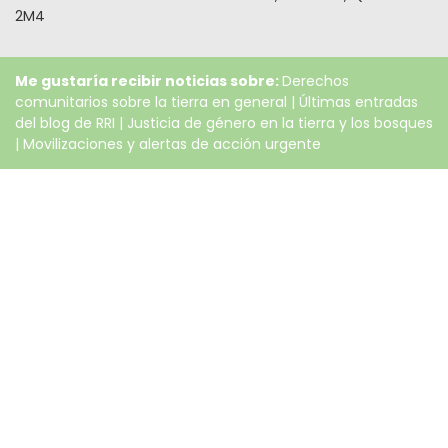
2M4
Me gustaría recibir noticias sobre:
Derechos
comunitarios sobre la tierra en general
|
Últimas entradas
del blog de RRI
|
Justicia de género en la tierra y los bosques
|
Movilizaciones y alertas de acción urgente