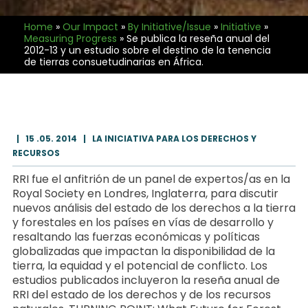
Home
»
Our Impact
»
By Initiative/Issue
»
Initiative
»
Measuring Progress
»
Se publica la reseña anual del
2012-13 y un estudio sobre el destino de la tenencia
de tierras consuetudinarias en África.
|
15 .05. 2014
|
LA INICIATIVA PARA LOS DERECHOS Y
RECURSOS
RRI fue el anfitrión de un panel de expertos/as en la
Royal Society en Londres, Inglaterra, para discutir
nuevos análisis del estado de los derechos a la tierra
y forestales en los países en vías de desarrollo y
resaltando las fuerzas económicas y políticas
globalizadas que impactan la disponibilidad de la
tierra, la equidad y el potencial de conflicto. Los
estudios publicados incluyeron la reseña anual de
RRI del estado de los derechos y de los recursos