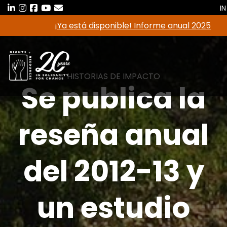
Saltar
IN
al
¡Ya está disponible! Informe anual 2025
contenido
HISTORIAS DE IMPACTO
Se publica la
reseña anual
del 2012-13 y
un estudio