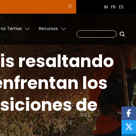
IN
FR
ES
ros Temas
Recursos
is resaltando
enfrentan los
isiciones de