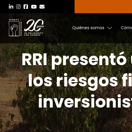
Saltar
al
contenido
Quiénes somos
Cómo
RRI presentó
los riesgos 
inversionis