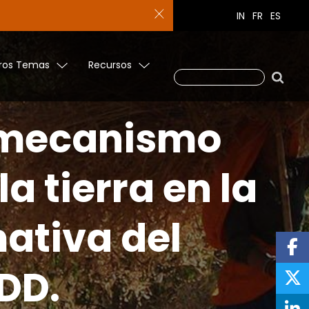
IN
FR
ES
ros Temas
Recursos
n mecanismo
a tierra en la
ativa del
DD.