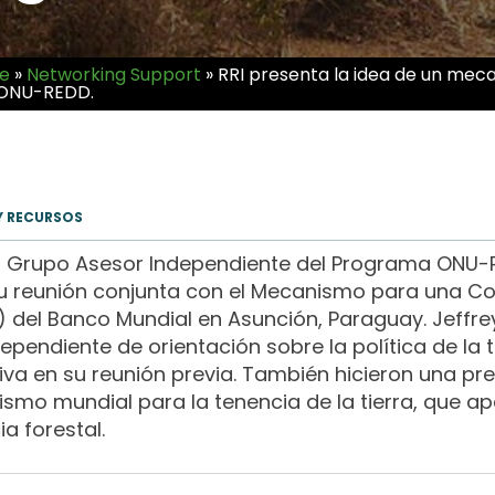
ve
»
Networking Support
»
RRI presenta la idea de un meca
a ONU-REDD.
Y RECURSOS
el Grupo Asesor Independiente del Programa ONU-RE
 reunión conjunta con el Mecanismo para una Co
s) del Banco Mundial en Asunción, Paraguay. Jeffr
pendiente de orientación sobre la política de la te
tiva en su reunión previa. También hicieron una p
nismo mundial para la tenencia de la tierra, que a
a forestal.