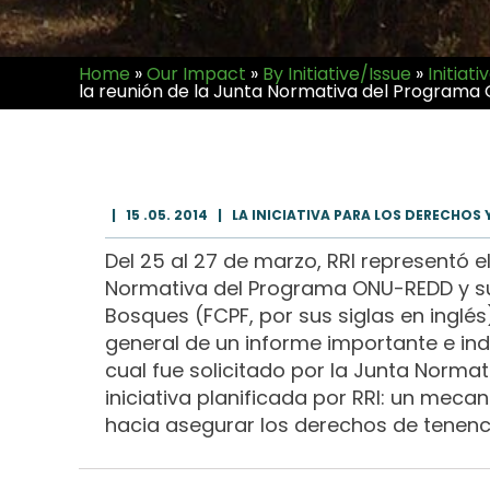
Home
»
Our Impact
»
By Initiative/Issue
»
Initiati
la reunión de la Junta Normativa del Program
|
15 .05. 2014
|
LA INICIATIVA PARA LOS DERECHOS 
Del 25 al 27 de marzo, RRI representó 
Normativa del Programa ONU-REDD y su
Bosques (FCPF, por sus siglas en inglé
general de un informe importante e inde
cual fue solicitado por la Junta Norma
iniciativa planificada por RRI: un meca
hacia asegurar los derechos de tenenci