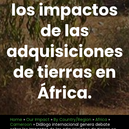
los impactos
de las
adquisiciones
de tierras en
África.
Home
»
Our Impact
»
By Country/Region
»
Africa
»
Cameroon
»
Diálogo internacional genera debate