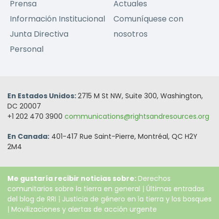
Prensa
Actuales
Información Institucional
Comuníquese con
Junta Directiva
nosotros
Personal
En Estados Unidos:
2715 M St NW, Suite 300, Washington,
DC 20007
+1 202 470 3900
communications@rightsandresources.org
En Canada:
401-417 Rue Saint-Pierre, Montréal, QC H2Y
2M4
Me gustaría recibir noticias sobre:
Derechos
comunitarios sobre la tierra en general
|
Últimas entradas
del blog de RRI
|
Justicia de género en la tierra y los bosques
|
Movilizaciones y alertas de acción urgente