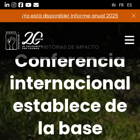
Saltar
IN
FR
ES
al
¡Ya está disponible! Informe anual 2025
contenido
HISTORIAS DE IMPACTO
Conferencia
internacional
establece de
la base