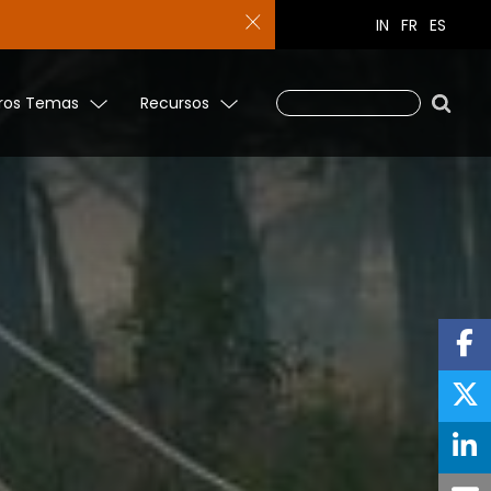
IN
FR
ES
ros Temas
Recursos