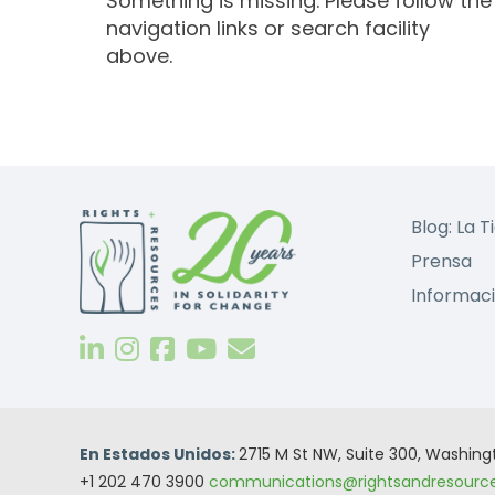
Something is missing. Please follow the
navigation links or search facility
above.
Blog: La T
Prensa
Informaci
En Estados Unidos:
2715 M St NW, Suite 300, Washin
+1 202 470 3900
communications@rightsandresource