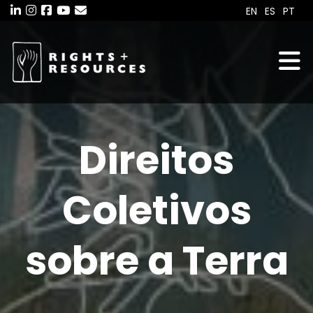
Skip
EN
ES
PT
to
the
content
Direitos
Coletivos
sobre a Terra