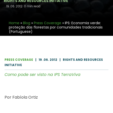
RIGHTS AND RESOURCES INITIATIVE
19 .06. 2012
0 min read
Home
»
Blog
»
Press Coverage
»
IPS: Economia verde:
proteção das florestas por comunidades tradicionais
(Portuguese)
PRESS COVERAGE
|
19 .06. 2012
|
RIGHTS AND RESOURCES
INITIATIVE
Como pode ser visto na IPS TerraViva
Por Fabíola Ortiz