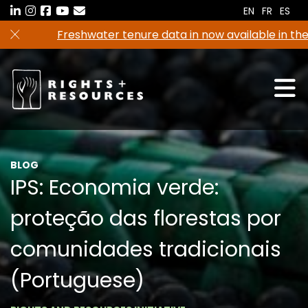
Skip
EN
FR
ES
to
Freshwater tenure data in now available in the
the
RRI Tenure Tool!
content
BLOG
IPS: Economia verde:
proteção das florestas por
comunidades tradicionais
(Portuguese)