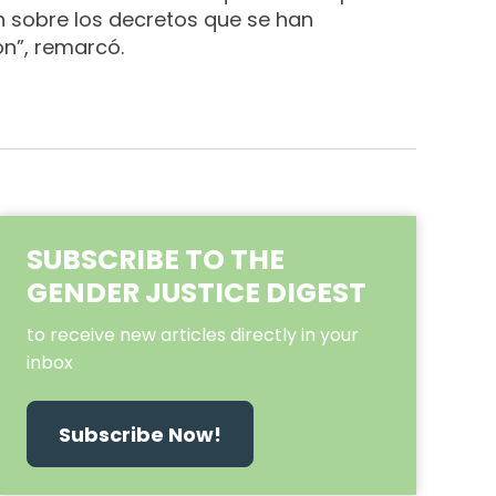
on sobre los decretos que se han
ón”, remarcó.
SUBSCRIBE TO THE
GENDER JUSTICE DIGEST
to receive new articles directly in your
inbox
Subscribe Now!