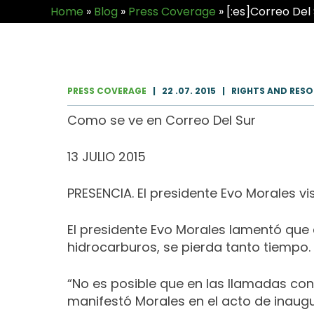
Home
»
Blog
»
Press Coverage
»
[:es]Correo Del 
PRESS COVERAGE
|
22 .07. 2015
|
RIGHTS AND RESOU
Como se ve en Correo Del Sur
13 JULIO 2015
PRESENCIA. El presidente Evo Morales vi
El presidente Evo Morales lamentó que 
hidrocarburos, se pierda tanto tiempo.
“No es posible que en las llamadas cons
manifestó Morales en el acto de inaugu