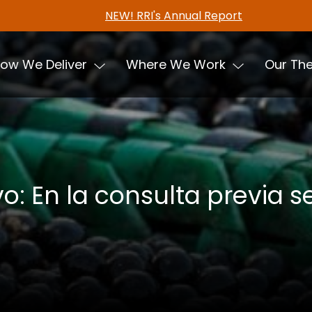
Freshwater tenure data in now available in the
ow We Deliver
Where We Work
Our Th
Evo: En la consulta previa