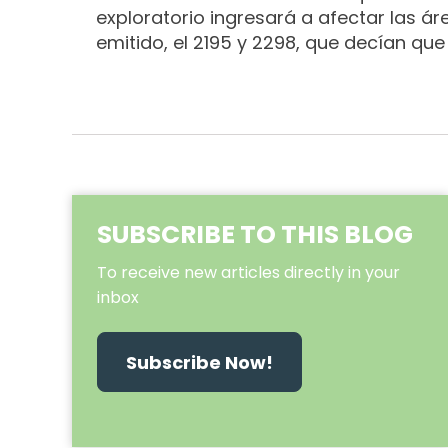
exploratorio ingresará a afectar las ár
emitido, el 2195 y 2298, que decían que
SUBSCRIBE TO THIS BLOG
To receive new articles directly in your
inbox
Subscribe Now!