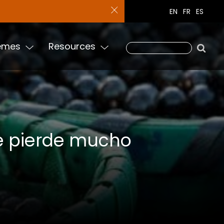
 RRI Tenure Tool!
EN
FR
ES
emes
Resources
 se pierde mucho