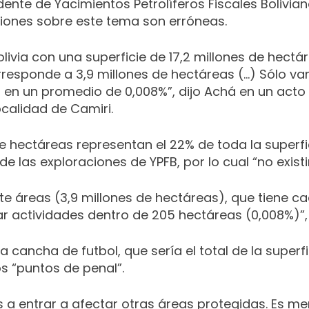
ente de Yacimientos Petrolíferos Fiscales Bolivian
ciones sobre este tema son erróneas.
livia con una superficie de 17,2 millones de hectá
rresponde a 3,9 millones de hectáreas (…) Sólo va
en un promedio de 0,008%”, dijo Achá en un acto 
calidad de Camiri.
de hectáreas representan el 22% de toda la superf
e las exploraciones de YPFB, por lo cual “no exis
te áreas (3,9 millones de hectáreas), que tiene c
ar actividades dentro de 205 hectáreas (0,008%)”,
ancha de futbol, que sería el total de la superfi
os “puntos de penal”.
a entrar a afectar otras áreas protegidas. Es me