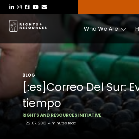
Skip
to
the
content
Who We Are
H
BLOG
[:es]Correo Del Sur: 
tiempo
RIGHTS AND RESOURCES INITIATIVE
22 .07. 2015
4 minutes read